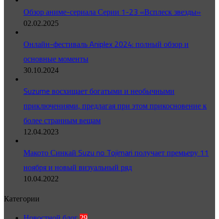
Обзор аниме-сериала Серии 1-23 «Всплеск звезды»
02.02.2025
Онлайн-фестиваль Aniplex 2024: полный обзор и
основные моменты
30.10.2024
Suzume восхищает богатыми и необычными
приключениями, предлагая при этом прикосновение к
более странным вещам
12.04.2023
Макото Синкай Suzu no Tojimari получает премьеру 11
ноября и новый визуальный ряд
10.04.2022
Категории
Новостной блог
29