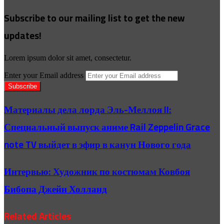
Subscribe to our mailing list to get the new
updates!
Lorem ipsum dolor sit amet, consectetur.
Enter your Email address
Материалы дела лорда Эль-Меллоя II:
Специальный выпуск аниме Rail Zeppelin Grace
note TV выйдет в эфир в канун Нового года
Интервью: Художник по костюмам Ковбоя
Бибопа Джейн Холланд
Related Articles