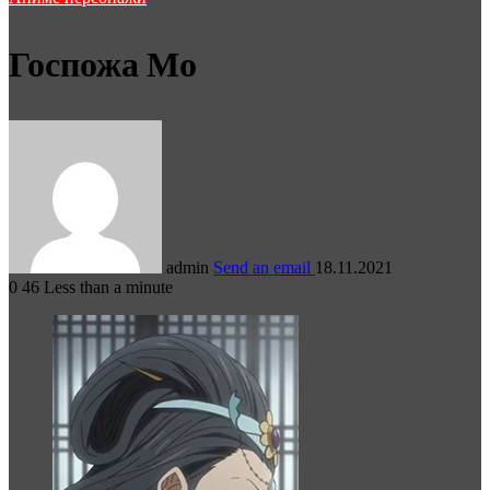
Госпожа Мо
admin
Send an email
18.11.2021
0
46
Less than a minute