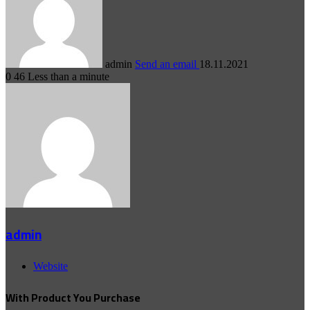
admin
Send an email
18.11.2021
0
46
Less than a minute
admin
Website
With Product You Purchase