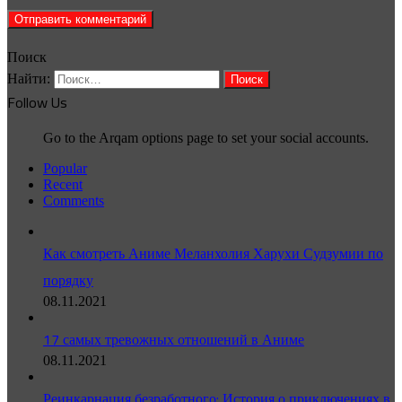
Поиск
Найти:
Follow Us
Go to the Arqam options page to set your social accounts.
Popular
Recent
Comments
Как смотреть Аниме Меланхолия Харухи Судзумии по
порядку
08.11.2021
17 самых тревожных отношений в Аниме
08.11.2021
Реинкарнация безработного: История о приключениях в