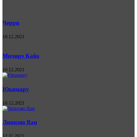
Черри
10.12.2021
Мичиру Кайо
10.12.2021
Юкимару
10.12.2021
Линцзяо Ван
12.11.2021