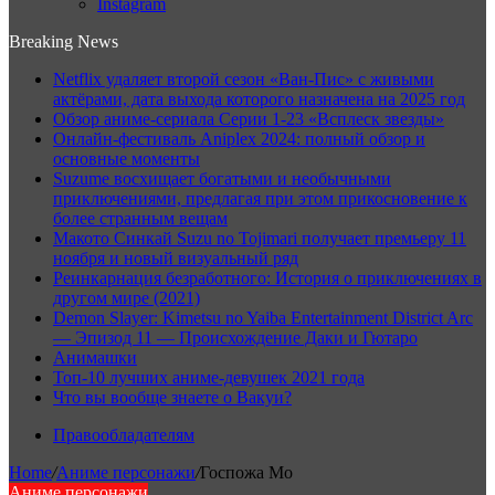
Instagram
Breaking News
Netflix удаляет второй сезон «Ван-Пис» с живыми
актёрами, дата выхода которого назначена на 2025 год
Обзор аниме-сериала Серии 1-23 «Всплеск звезды»
Онлайн-фестиваль Aniplex 2024: полный обзор и
основные моменты
Suzume восхищает богатыми и необычными
приключениями, предлагая при этом прикосновение к
более странным вещам
Макото Синкай Suzu no Tojimari получает премьеру 11
ноября и новый визуальный ряд
Реинкарнация безработного: История о приключениях в
другом мире (2021)
Demon Slayer: Kimetsu no Yaiba Entertainment District Arc
— Эпизод 11 — Происхождение Даки и Гютаро
Анимашки
Топ-10 лучших аниме-девушек 2021 года
Что вы вообще знаете о Вакуи?
Правообладателям
Home
/
Аниме персонажи
/
Госпожа Мо
Аниме персонажи