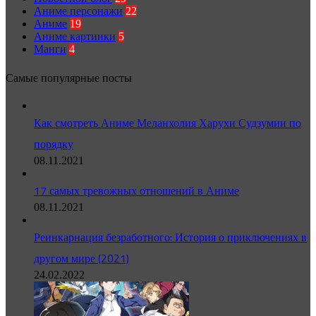
Аниме персонажи
22
Аниме
19
Аниме картинки
5
Манги
4
Самые популярные посты
Как смотреть Аниме Меланхолия Харухи Судзумии по
порядку
08.11.2021
17 самых тревожных отношений в Аниме
08.11.2021
Реинкарнация безработного: История о приключениях в
другом мире (2021)
24.02.2022