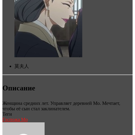
莫夫人
Описание
Женщина средних лет. Управляет деревней Мо. Мечтает,
чтобы её сын стал заклинателем.
Теги
Госпожа Мо