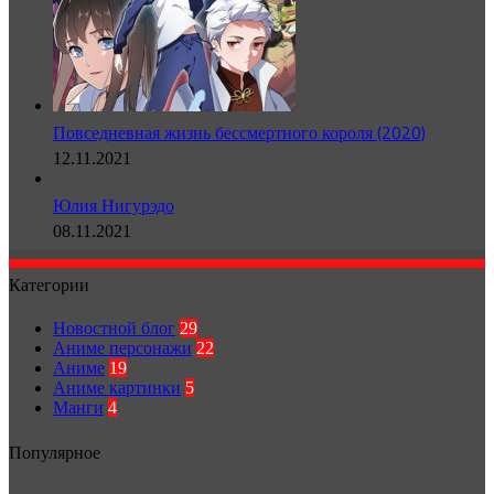
Повседневная жизнь бессмертного короля (2020)
12.11.2021
Юлия Нигурэдо
08.11.2021
Категории
Новостной блог
29
Аниме персонажи
22
Аниме
19
Аниме картинки
5
Манги
4
Популярное