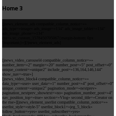
Home 3
[jnews_element_ads compatible_column_notice=»»
ads_type=»image» ads_image=»134″ ads_image_tablet=»134″
ads_image_phone=»134″
css=».vc_custom_1578450705067{margin-bottom: 0px
!important;}»][/jnews_element_ads]
[jnews_video_carousel4 compatible_column_notice=»»
number_item=»2″ margin=»20″ number_post=»5″ post_offset=»0″
unique_content=»unique2″ include_post=»136,164,146,144″
show_nav=»true»]
[jnews_video_block4 compatible_column_notice=»»
data_type=»user» user_data=»1″ number_post=»4″ post_offset=»0″
unique_content=»unique2″ pagination_mode=»nextprev»
pagination_nextprev_showtext=»no» pagination_number_post=»4″
nav_position_top=»true» section=»Vlog» second_title=»Creator on
the rise»][jnews_element_userlist compatible_column_notice=»»
userlist_style=»style-5″ userlist_block1=»jeg_5_block»
follow_button=»yes» userlist_subscriber=»yes»