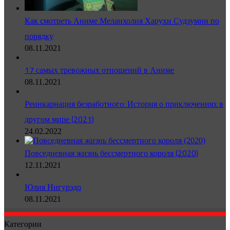
Как смотреть Аниме Меланхолия Харухи Судзумии по
порядку
08.11.2021
17 самых тревожных отношений в Аниме
08.11.2021
Реинкарнация безработного: История о приключениях в
другом мире (2021)
24.02.2022
Повседневная жизнь бессмертного короля (2020)
12.11.2021
Юлия Нигурэдо
08.11.2021
Категории