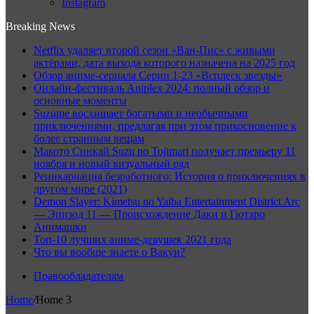
Instagram
Breaking News
Netflix удаляет второй сезон «Ван-Пис» с живыми
актёрами, дата выхода которого назначена на 2025 год
Обзор аниме-сериала Серии 1-23 «Всплеск звезды»
Онлайн-фестиваль Aniplex 2024: полный обзор и
основные моменты
Suzume восхищает богатыми и необычными
приключениями, предлагая при этом прикосновение к
более странным вещам
Макото Синкай Suzu no Tojimari получает премьеру 11
ноября и новый визуальный ряд
Реинкарнация безработного: История о приключениях в
другом мире (2021)
Demon Slayer: Kimetsu no Yaiba Entertainment District Arc
— Эпизод 11 — Происхождение Даки и Гютаро
Анимашки
Топ-10 лучших аниме-девушек 2021 года
Что вы вообще знаете о Вакуи?
Правообладателям
Home
/
Home 3