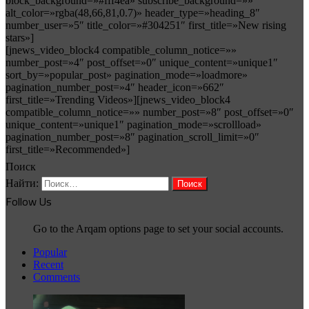
block_background=»#fff4ea» subscribe_background=»»
alt_color=»rgba(48,66,81,0.7)» header_type=»heading_8″
number_user=»5″ title_color=»#304251″ first_title=»New rising
stars»]
[jnews_video_block4 compatible_column_notice=»»
number_post=»4″ post_offset=»0″ unique_content=»unique1″
sort_by=»popular_post» pagination_mode=»loadmore»
pagination_number_post=»4″ header_icon=»662″
first_title=»Trending Videos»][jnews_video_block4
compatible_column_notice=»» number_post=»8″ post_offset=»0″
unique_content=»unique1″ pagination_mode=»scrollload»
pagination_number_post=»8″ pagination_scroll_limit=»0″
first_title=»Recommended»]
Поиск
Найти:
Follow Us
Go to the Arqam options page to set your social accounts.
Popular
Recent
Comments