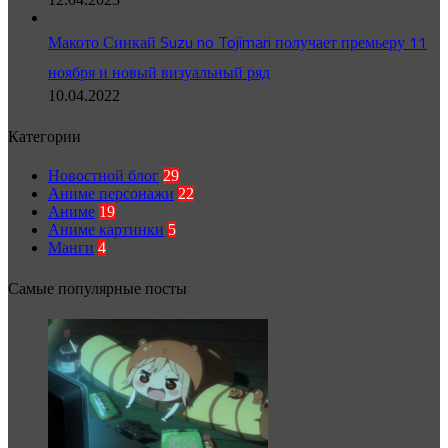
Макото Синкай Suzu no Tojimari получает премьеру 11
ноября и новый визуальный ряд
10.04.2022
Категории
Новостной блог
29
Аниме персонажи
22
Аниме
19
Аниме картинки
5
Манги
4
Самые популярные посты