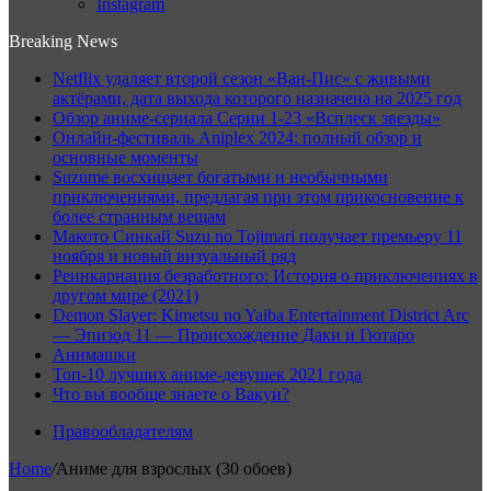
Instagram
Breaking News
Netflix удаляет второй сезон «Ван-Пис» с живыми
актёрами, дата выхода которого назначена на 2025 год
Обзор аниме-сериала Серии 1-23 «Всплеск звезды»
Онлайн-фестиваль Aniplex 2024: полный обзор и
основные моменты
Suzume восхищает богатыми и необычными
приключениями, предлагая при этом прикосновение к
более странным вещам
Макото Синкай Suzu no Tojimari получает премьеру 11
ноября и новый визуальный ряд
Реинкарнация безработного: История о приключениях в
другом мире (2021)
Demon Slayer: Kimetsu no Yaiba Entertainment District Arc
— Эпизод 11 — Происхождение Даки и Гютаро
Анимашки
Топ-10 лучших аниме-девушек 2021 года
Что вы вообще знаете о Вакуи?
Правообладателям
Home
/
Аниме для взрослых (30 обоев)