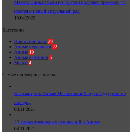
Макото Синкай Suzu no Tojimari получает премьеру 11
ноября и новый визуальный ряд
10.04.2022
Категории
Новостной блог
29
Аниме персонажи
22
Аниме
19
Аниме картинки
5
Манги
4
Самые популярные посты
Как смотреть Аниме Меланхолия Харухи Судзумии по
порядку
08.11.2021
17 самых тревожных отношений в Аниме
08.11.2021