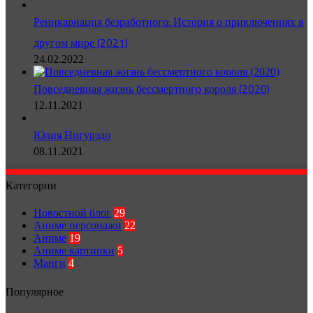
Реинкарнация безработного: История о приключениях в
другом мире (2021)
24.02.2022
Повседневная жизнь бессмертного короля (2020)
12.11.2021
Юлия Нигурэдо
08.11.2021
Категории
Новостной блог
29
Аниме персонажи
22
Аниме
19
Аниме картинки
5
Манги
4
Популярное