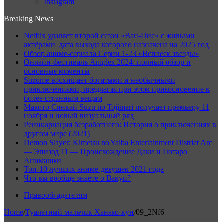
Instagram
Breaking News
Netflix удаляет второй сезон «Ван-Пис» с живыми
актёрами, дата выхода которого назначена на 2025 год
Обзор аниме-сериала Серии 1-23 «Всплеск звезды»
Онлайн-фестиваль Aniplex 2024: полный обзор и
основные моменты
Suzume восхищает богатыми и необычными
приключениями, предлагая при этом прикосновение к
более странным вещам
Макото Синкай Suzu no Tojimari получает премьеру 11
ноября и новый визуальный ряд
Реинкарнация безработного: История о приключениях в
другом мире (2021)
Demon Slayer: Kimetsu no Yaiba Entertainment District Arc
— Эпизод 11 — Происхождение Даки и Гютаро
Анимашки
Топ-10 лучших аниме-девушек 2021 года
Что вы вообще знаете о Вакуи?
Правообладателям
Home
/
Туалетный мальчик Ханако-кун
/
09_2Nf6