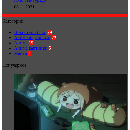
Юлия Нигурэдо
08.11.2021
Категории
Новостной блог
29
Аниме персонажи
22
Аниме
19
Аниме картинки
5
Манги
4
Популярное