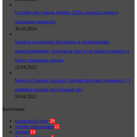
Онлайн-фестиваль Aniplex 2024: полный обзор и
основные моменты
30.10.2024
Suzume восхищает богатыми и необычными
приключениями, предлагая при этом прикосновение к
более странным вещам
12.04.2023
Макото Синкай Suzu no Tojimari получает премьеру 11
ноября и новый визуальный ряд
10.04.2022
Категории
Новостной блог
29
Аниме персонажи
22
Аниме
19