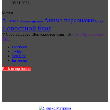
05.11.2021
Метки
Аниме персонажи
Аниме
Аниме картинки
Манги
Новостной блог
© Copyright 2026, Допускаются лица +16 |
AniManya.online
|
2021
Facebook
Twitter
YouTube
Instagram
Back to top button