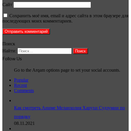
Сайт
Сохранить моё имя, email и адрес сайта в этом браузере для
последующих моих комментариев.
Поиск
Найти:
Follow Us
Go to the Arqam options page to set your social accounts.
Popular
Recent
Comments
Как смотреть Аниме Меланхолия Харухи Судзумии по
порядку
08.11.2021