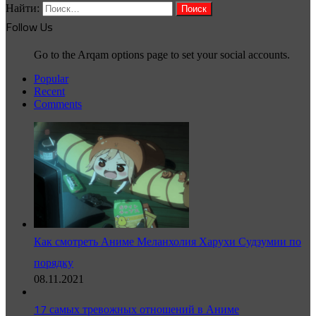
Найти:
Follow Us
Go to the Arqam options page to set your social accounts.
Popular
Recent
Comments
Как смотреть Аниме Меланхолия Харухи Судзумии по
порядку
08.11.2021
17 самых тревожных отношений в Аниме