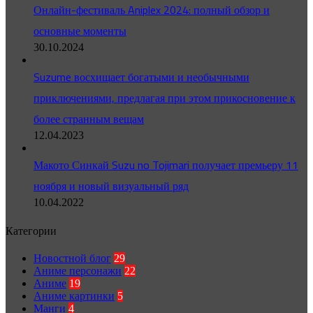
Онлайн-фестиваль Aniplex 2024: полный обзор и
основные моменты
30.10.2024
Suzume восхищает богатыми и необычными
приключениями, предлагая при этом прикосновение к
более странным вещам
12.04.2023
Макото Синкай Suzu no Tojimari получает премьеру 11
ноября и новый визуальный ряд
10.04.2022
Категории
Новостной блог
29
Аниме персонажи
22
Аниме
19
Аниме картинки
5
Манги
4