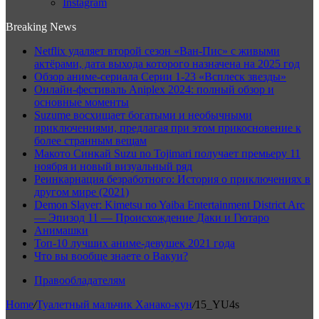
Instagram
Breaking News
Netflix удаляет второй сезон «Ван-Пис» с живыми
актёрами, дата выхода которого назначена на 2025 год
Обзор аниме-сериала Серии 1-23 «Всплеск звезды»
Онлайн-фестиваль Aniplex 2024: полный обзор и
основные моменты
Suzume восхищает богатыми и необычными
приключениями, предлагая при этом прикосновение к
более странным вещам
Макото Синкай Suzu no Tojimari получает премьеру 11
ноября и новый визуальный ряд
Реинкарнация безработного: История о приключениях в
другом мире (2021)
Demon Slayer: Kimetsu no Yaiba Entertainment District Arc
— Эпизод 11 — Происхождение Даки и Гютаро
Анимашки
Топ-10 лучших аниме-девушек 2021 года
Что вы вообще знаете о Вакуи?
Правообладателям
Home
/
Туалетный мальчик Ханако-кун
/
15_YU4s