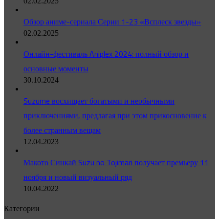
02.02.2025
Обзор аниме-сериала Серии 1-23 «Всплеск звезды»
02.02.2025
Онлайн-фестиваль Aniplex 2024: полный обзор и
основные моменты
30.10.2024
Suzume восхищает богатыми и необычными
приключениями, предлагая при этом прикосновение к
более странным вещам
12.04.2023
Макото Синкай Suzu no Tojimari получает премьеру 11
ноября и новый визуальный ряд
10.04.2022
Категории