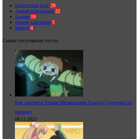
Новостной блог
29
Аниме персонажи
22
Аниме
19
Аниме картинки
5
Манги
4
Самые популярные посты
Как смотреть Аниме Меланхолия Харухи Судзумии по
порядку
08.11.2021