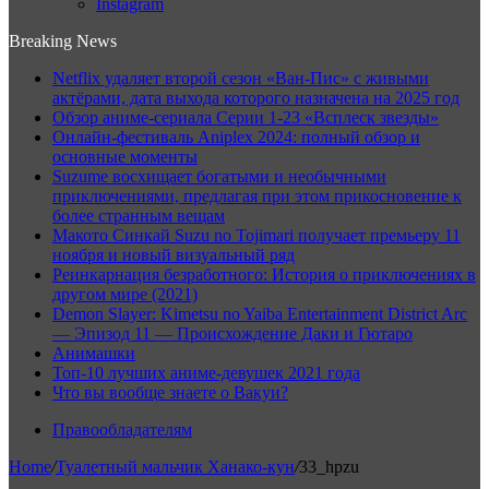
Instagram
Breaking News
Netflix удаляет второй сезон «Ван-Пис» с живыми
актёрами, дата выхода которого назначена на 2025 год
Обзор аниме-сериала Серии 1-23 «Всплеск звезды»
Онлайн-фестиваль Aniplex 2024: полный обзор и
основные моменты
Suzume восхищает богатыми и необычными
приключениями, предлагая при этом прикосновение к
более странным вещам
Макото Синкай Suzu no Tojimari получает премьеру 11
ноября и новый визуальный ряд
Реинкарнация безработного: История о приключениях в
другом мире (2021)
Demon Slayer: Kimetsu no Yaiba Entertainment District Arc
— Эпизод 11 — Происхождение Даки и Гютаро
Анимашки
Топ-10 лучших аниме-девушек 2021 года
Что вы вообще знаете о Вакуи?
Правообладателям
Home
/
Туалетный мальчик Ханако-кун
/
33_hpzu