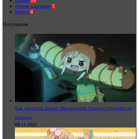
Аниме
19
Аниме картинки
5
Манги
4
Популярное
Как смотреть Аниме Меланхолия Харухи Судзумии по
порядку
08.11.2021