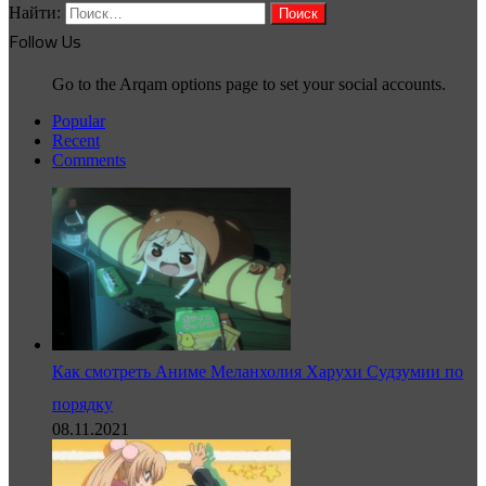
Найти:
Follow Us
Go to the Arqam options page to set your social accounts.
Popular
Recent
Comments
Как смотреть Аниме Меланхолия Харухи Судзумии по
порядку
08.11.2021