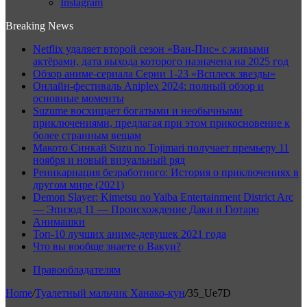
Instagram
Breaking News
Netflix удаляет второй сезон «Ван-Пис» с живыми
актёрами, дата выхода которого назначена на 2025 год
Обзор аниме-сериала Серии 1-23 «Всплеск звезды»
Онлайн-фестиваль Aniplex 2024: полный обзор и
основные моменты
Suzume восхищает богатыми и необычными
приключениями, предлагая при этом прикосновение к
более странным вещам
Макото Синкай Suzu no Tojimari получает премьеру 11
ноября и новый визуальный ряд
Реинкарнация безработного: История о приключениях в
другом мире (2021)
Demon Slayer: Kimetsu no Yaiba Entertainment District Arc
— Эпизод 11 — Происхождение Даки и Гютаро
Анимашки
Топ-10 лучших аниме-девушек 2021 года
Что вы вообще знаете о Вакуи?
Правообладателям
Home
/
Туалетный мальчик Ханако-кун
/
35_Ue7D