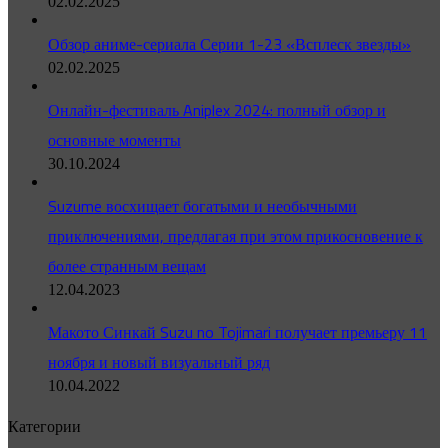
02.02.2025
Обзор аниме-сериала Серии 1-23 «Всплеск звезды»
02.02.2025
Онлайн-фестиваль Aniplex 2024: полный обзор и
основные моменты
30.10.2024
Suzume восхищает богатыми и необычными
приключениями, предлагая при этом прикосновение к
более странным вещам
12.04.2023
Макото Синкай Suzu no Tojimari получает премьеру 11
ноября и новый визуальный ряд
10.04.2022
Категории