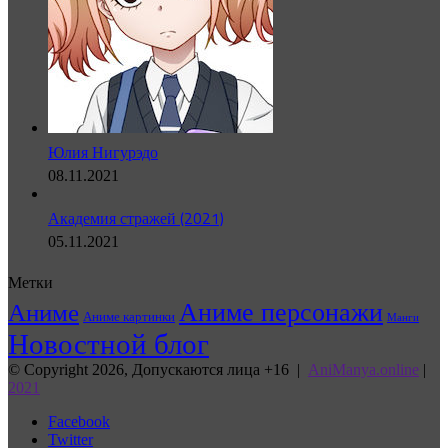
Юлия Нигурэдо
08.11.2021
Академия стражей (2021)
05.11.2021
Метки
Аниме персонажи
Аниме
Аниме картинки
Манги
Новостной блог
© Copyright 2026, Допускаются лица +16 |
AniManya.online
|
2021
Facebook
Twitter