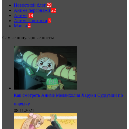
Новостной блог
29
Аниме персонажи
22
Аниме
19
Аниме картинки
5
Манги
4
Самые популярные посты
Как смотреть Аниме Меланхолия Харухи Судзумии по
порядку
08.11.2021