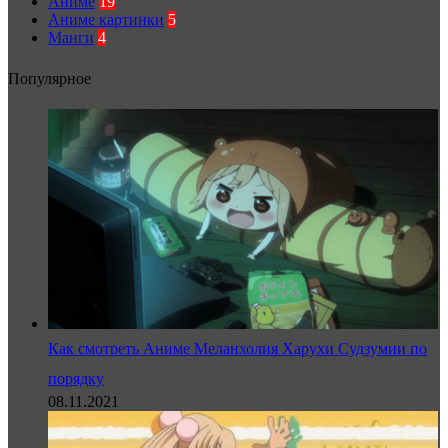
Аниме
19
Аниме картинки
5
Манги
4
Популярное
Как смотреть Аниме Меланхолия Харухи Судзумии по
порядку
08.11.2021