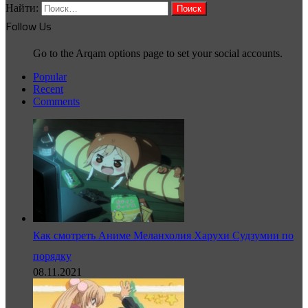
Найти:
Follow Us
Go to the Arqam options page to set your social accounts.
Popular
Recent
Comments
Как смотреть Аниме Меланхолия Харухи Судзумии по
порядку
08.11.2021