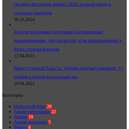
Онлайн-фестиваль Aniplex 2024: полный обзор и
основные моменты
30.10.2024
Suzume восхищает богатыми и необычными
приключениями, предлагая при этом прикосновение к
более странным вещам
12.04.2023
Макото Синкай Suzu no Tojimari получает премьеру 11
ноября и новый визуальный ряд
10.04.2022
Категории
Новостной блог
29
Аниме персонажи
22
Аниме
19
Аниме картинки
5
Манги
4