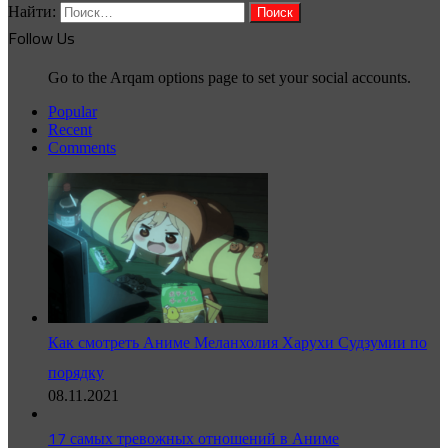
Найти:
Follow Us
Go to the Arqam options page to set your social accounts.
Popular
Recent
Comments
Как смотреть Аниме Меланхолия Харухи Судзумии по
порядку
08.11.2021
17 самых тревожных отношений в Аниме