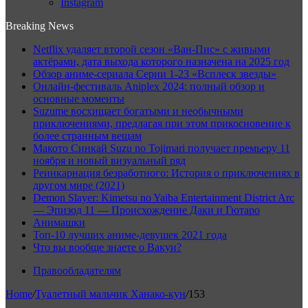
Instagram
Breaking News
Netflix удаляет второй сезон «Ван-Пис» с живыми
актёрами, дата выхода которого назначена на 2025 год
Обзор аниме-сериала Серии 1-23 «Всплеск звезды»
Онлайн-фестиваль Aniplex 2024: полный обзор и
основные моменты
Suzume восхищает богатыми и необычными
приключениями, предлагая при этом прикосновение к
более странным вещам
Макото Синкай Suzu no Tojimari получает премьеру 11
ноября и новый визуальный ряд
Реинкарнация безработного: История о приключениях в
другом мире (2021)
Demon Slayer: Kimetsu no Yaiba Entertainment District Arc
— Эпизод 11 — Происхождение Даки и Гютаро
Анимашки
Топ-10 лучших аниме-девушек 2021 года
Что вы вообще знаете о Вакуи?
Правообладателям
Home
/
Туалетный мальчик Ханако-кун
/
153