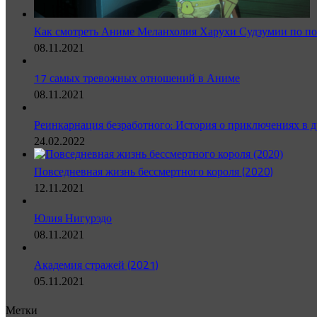
Как смотреть Аниме Меланхолия Харухи Судзумии по по
08.11.2021
17 самых тревожных отношений в Аниме
08.11.2021
Реинкарнация безработного: История о приключениях в д
24.02.2022
Повседневная жизнь бессмертного короля (2020)
12.11.2021
Юлия Нигурэдо
08.11.2021
Академия стражей (2021)
05.11.2021
Метки