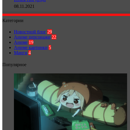
08.11.2021
Категории
Новостной блог
29
Аниме персонажи
22
Аниме
19
Аниме картинки
5
Манги
4
Популярное