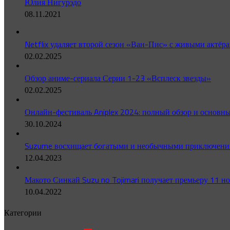
Юлия Нигурэдо
08.11.2021
Netflix удаляет второй сезон «Ван-Пис» с живыми актёра
02.02.2025
Обзор аниме-сериала Серии 1-23 «Всплеск звезды»
02.02.2025
Онлайн-фестиваль Aniplex 2024: полный обзор и основн
30.10.2024
Suzume восхищает богатыми и необычными приключениям
12.04.2023
Макото Синкай Suzu no Tojimari получает премьеру 11 н
10.04.2022
Категории