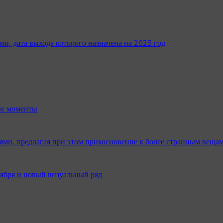
ми, дата выхода которого назначена на 2025 год
ые моменты
и, предлагая при этом прикосновение к более странным веща
оября и новый визуальный ряд