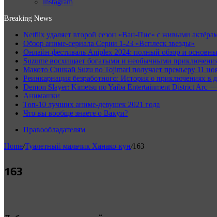
Instagram
Breaking News
Netflix удаляет второй сезон «Ван-Пис» с живыми актёрам
Обзор аниме-сериала Серии 1-23 «Всплеск звезды»
Онлайн-фестиваль Aniplex 2024: полный обзор и основн
Suzume восхищает богатыми и необычными приключениям
Макото Синкай Suzu no Tojimari получает премьеру 11 но
Реинкарнация безработного: История о приключениях в д
Demon Slayer: Kimetsu no Yaiba Entertainment District A
Анимашки
Топ-10 лучших аниме-девушек 2021 года
Что вы вообще знаете о Вакуи?
Правообладателям
Home
/
Туалетный мальчик Ханако-кун
/
163
163