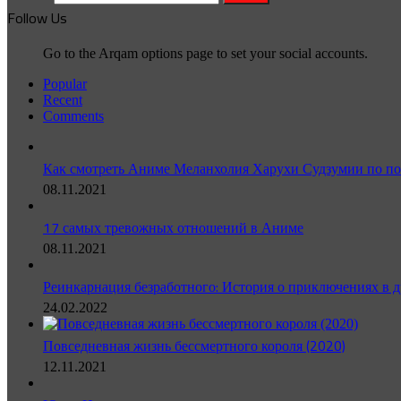
Follow Us
Go to the Arqam options page to set your social accounts.
Popular
Recent
Comments
Как смотреть Аниме Меланхолия Харухи Судзумии по по
08.11.2021
17 самых тревожных отношений в Аниме
08.11.2021
Реинкарнация безработного: История о приключениях в д
24.02.2022
Повседневная жизнь бессмертного короля (2020)
12.11.2021