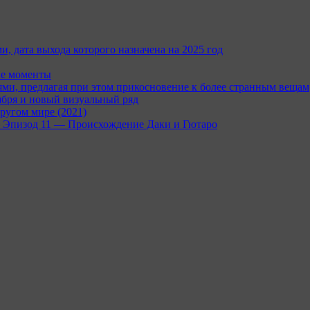
и, дата выхода которого назначена на 2025 год
ые моменты
и, предлагая при этом прикосновение к более странным вещам
ября и новый визуальный ряд
ругом мире (2021)
rc — Эпизод 11 — Происхождение Даки и Гютаро