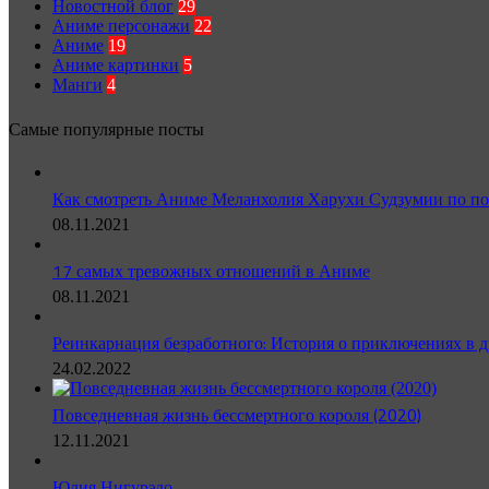
Новостной блог
29
Аниме персонажи
22
Аниме
19
Аниме картинки
5
Манги
4
Самые популярные посты
Как смотреть Аниме Меланхолия Харухи Судзумии по по
08.11.2021
17 самых тревожных отношений в Аниме
08.11.2021
Реинкарнация безработного: История о приключениях в д
24.02.2022
Повседневная жизнь бессмертного короля (2020)
12.11.2021
Юлия Нигурэдо