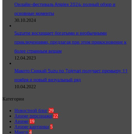
Онлайн-фестиваль Aniplex 2024: полный обзор и
основные моменты
30.10.2024
Suzume восхищает богатыми и необычными
приключениями, предлагая при этом прикосновение к
более странным вещам
12.04.2023
Макото Синкай Suzu no Tojimari получает премьеру 11
ноября и новый визуальный ряд
10.04.2022
Категории
Новостной блог
29
Аниме персонажи
22
Аниме
19
Аниме картинки
5
Манги
4