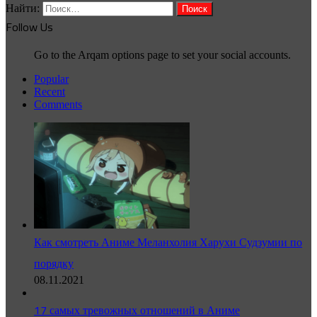
Найти:
Follow Us
Go to the Arqam options page to set your social accounts.
Popular
Recent
Comments
Как смотреть Аниме Меланхолия Харухи Судзумии по
порядку
08.11.2021
17 самых тревожных отношений в Аниме