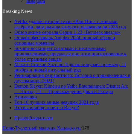
Instagram
Breaking News
Netflix удаляет второй сезон «Ван-Пис» с живыми
актёрами, дата выхода которого назначена на 2025 год
Обзор аниме-сериала Серии 1-23 «Всплеск звезды»
Онлайн-фестиваль Aniplex 2024: полный обзор и
основные моменты
Suzume восхищает богатыми и необычными
приключениями, предлагая при этом прикосновение к
более странным вещам
Макото Синкай Suzu no Tojimari получает премьеру 11
ноября и новый визуальный ряд
Реинкарнация безработного: История о приключениях в
другом мире (2021)
Demon Slayer: Kimetsu no Yaiba Entertainment District Arc
— Эпизод 11 — Происхождение Даки и Гютаро
Анимашки
Топ-10 лучших аниме-девушек 2021 года
Что вы вообще знаете о Вакуи?
Правообладателям
Home
/
Туалетный мальчик Ханако-кун
/
176