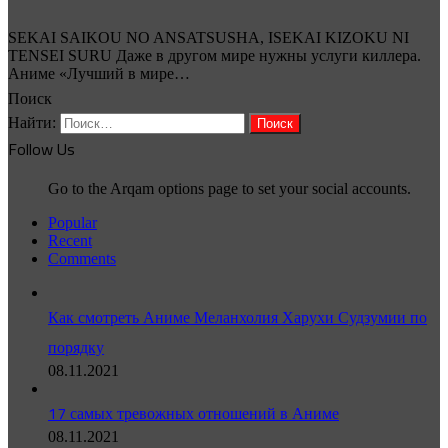
SEKAI SAIKOU NO ANSATSUSHA, ISEKAI KIZOKU NI
TENSEI SURU Даже в другом мире нужны услуги киллера.
Аниме «Лучший в мире…
Поиск
Найти:
Follow Us
Go to the Arqam options page to set your social accounts.
Popular
Recent
Comments
Как смотреть Аниме Меланхолия Харухи Судзумии по
порядку
08.11.2021
17 самых тревожных отношений в Аниме
08.11.2021