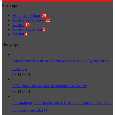
Категории
Новостной блог
29
Аниме персонажи
22
Аниме
19
Аниме картинки
5
Манги
4
Популярное
Как смотреть Аниме Меланхолия Харухи Судзумии по
порядку
08.11.2021
17 самых тревожных отношений в Аниме
08.11.2021
Реинкарнация безработного: История о приключениях в
другом мире (2021)