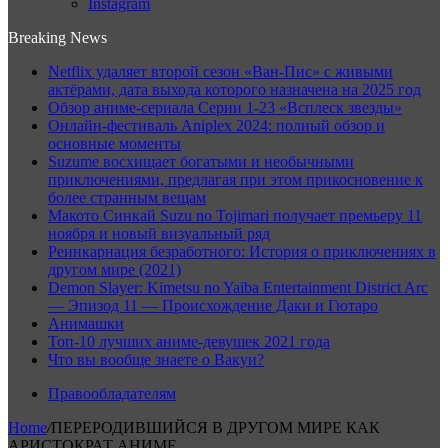
Instagram
Breaking News
Netflix удаляет второй сезон «Ван-Пис» с живыми
актёрами, дата выхода которого назначена на 2025 год
Обзор аниме-сериала Серии 1-23 «Всплеск звезды»
Онлайн-фестиваль Aniplex 2024: полный обзор и
основные моменты
Suzume восхищает богатыми и необычными
приключениями, предлагая при этом прикосновение к
более странным вещам
Макото Синкай Suzu no Tojimari получает премьеру 11
ноября и новый визуальный ряд
Реинкарнация безработного: История о приключениях в
другом мире (2021)
Demon Slayer: Kimetsu no Yaiba Entertainment District Arc
— Эпизод 11 — Происхождение Даки и Гютаро
Анимашки
Топ-10 лучших аниме-девушек 2021 года
Что вы вообще знаете о Вакуи?
Правообладателям
Home
/
ПЕРЕРОДИВШИЙСЯ В ДРУГОМ МИРЕ КАК
АРИСТОКРАТ АНИМЕ