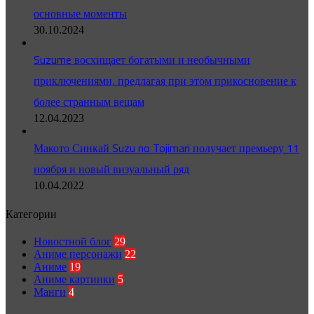
основные моменты
30.10.2024
Suzume восхищает богатыми и необычными
приключениями, предлагая при этом прикосновение к
более странным вещам
12.04.2023
Макото Синкай Suzu no Tojimari получает премьеру 11
ноября и новый визуальный ряд
10.04.2022
Категории
Новостной блог
29
Аниме персонажи
22
Аниме
19
Аниме картинки
5
Манги
4