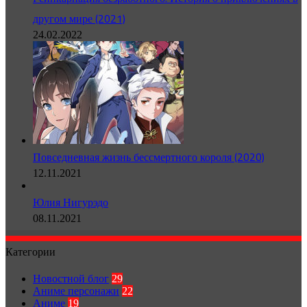
другом мире (2021)
24.02.2022
Повседневная жизнь бессмертного короля (2020)
12.11.2021
Юлия Нигурэдо
08.11.2021
Категории
Новостной блог
29
Аниме персонажи
22
Аниме
19