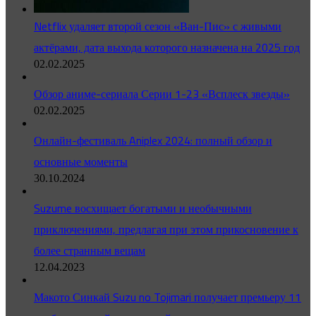
Netflix удаляет второй сезон «Ван-Пис» с живыми
актёрами, дата выхода которого назначена на 2025 год
02.02.2025
Обзор аниме-сериала Серии 1-23 «Всплеск звезды»
02.02.2025
Онлайн-фестиваль Aniplex 2024: полный обзор и
основные моменты
30.10.2024
Suzume восхищает богатыми и необычными
приключениями, предлагая при этом прикосновение к
более странным вещам
12.04.2023
Макото Синкай Suzu no Tojimari получает премьеру 11