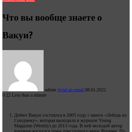
Что вы вообще знаете о
Вакуи?
admin
Send an email
08.01.2022
0
22
Less than a minute
Дебют Вакуи состоялся в 2005 году с манги «Лебедь из
Синдзюку», которая выходила в журнале Young
Magazine (Weekly) до 2013 года. В ней молодой автор
впервые коснулся темы преступного мира Японии. По