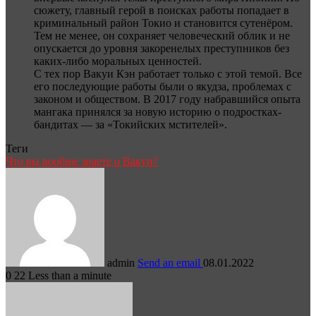
сюжету, главный герой в поисках работы попадает в
криминальный район Токио и становится сутенёром.
Тем не менее, он сохраняет человеческий облик и не
опускается до уровня закоренелых преступников без
каких-либо моральных ценностей.
С тех пор Вакуи Кэн работает только с этой темой. Все
его последующие работы были о якудза, проблемах с
законом и обществом. В 2017 году набравшийся опыта
мангака принялся за новую историю о подростках-
бандитах — за «Токийских мстителей».
Теги
Что вы вообще знаете о Вакуи?
admin
Send an email
08.01.2022
0
22
Less than a minute