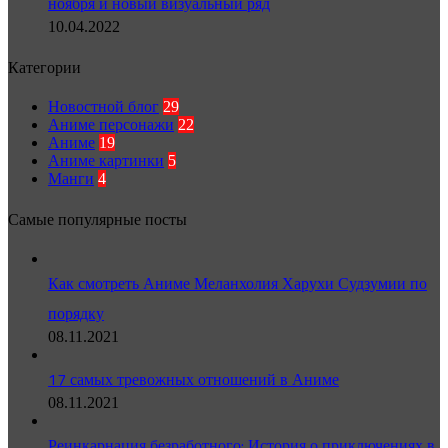
ноября и новый визуальный ряд
10.04.2022
Категории
Новостной блог
29
Аниме персонажи
22
Аниме
19
Аниме картинки
5
Манги
4
Самые популярные посты
Как смотреть Аниме Меланхолия Харухи Судзумии по
порядку
08.11.2021
17 самых тревожных отношений в Аниме
08.11.2021
Реинкарнация безработного: История о приключениях в