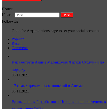
Поиск
Найти:
Follow Us
Go to the Arqam options page to set your social accounts.
Popular
Recent
Comments
Как смотреть Аниме Меланхолия Харухи Судзумии по
порядку
08.11.2021
17 самых тревожных отношений в Аниме
08.11.2021
Реинкарнация безработного: История о приключениях в
другом мире (2021)