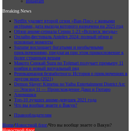
Instagram
Breaking News
Netflix удаляет второй сезон «Ван-Пис» с живыми
актёрами, дата выхода которого назначена на 2025 год
Обзор аниме-сериала Серии 1-23 «Всплеск звезды»
Онлайн-фестиваль Aniplex 2024: полный обзор и
основные моменты
Suzume восхищает богатыми и необычными
приключениями, предлагая при этом прикосновение к
более странным вещам
Макото Синкай Suzu no Tojimari получает премьеру 11
ноября и новый визуальный ряд
Реинкарнация безработного: История о приключениях в
другом мире (2021)
Demon Slayer: Kimetsu no Yaiba Entertainment District Arc
— Эпизод 11 — Происхождение Даки и Гютаро
Анимашки
Топ-10 лучших аниме-девушек 2021 года
Что вы вообще знаете о Вакуи?
Правообладателям
Home
/
Новостной блог
/
Что вы вообще знаете о Вакуи?
Новостной блог