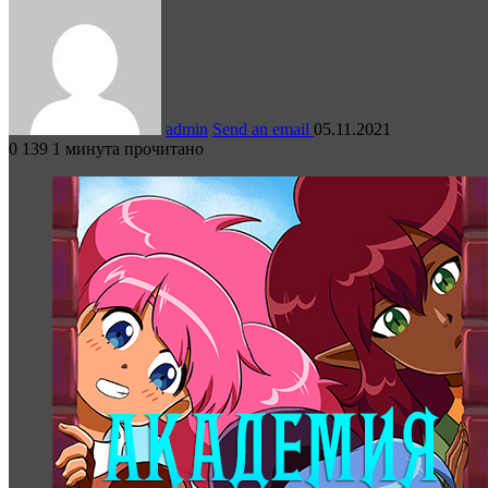
admin
Send an email
05.11.2021
0
139
1 минута прочитано