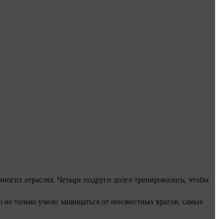
ногих отраслях. Четыре подруги долго тренировались, чтобы
 не только учило защищаться от неизвестных врагов, самых