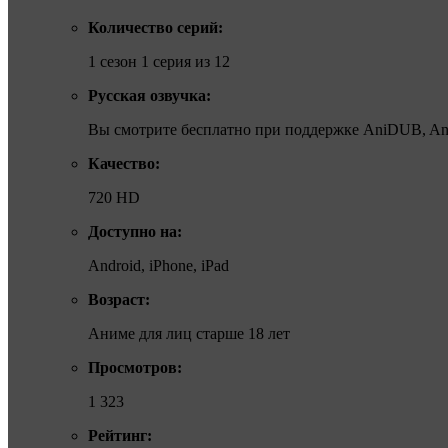
Количество серий:
1 сезон 1 серия из 12
Русская озвучка:
Вы смотрите бесплатно при поддержке AniDUB, Anil
Качество:
720 HD
Доступно на:
Android, iPhone, iPad
Возраст:
Аниме для лиц старше 18 лет
Просмотров:
1 323
Рейтинг: