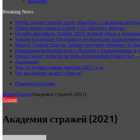
Instagram
Breaking News
Netflix удаляет второй сезон «Ван-Пис» с живыми актёрам
Обзор аниме-сериала Серии 1-23 «Всплеск звезды»
Онлайн-фестиваль Aniplex 2024: полный обзор и основн
Suzume восхищает богатыми и необычными приключениям
Макото Синкай Suzu no Tojimari получает премьеру 11 но
Реинкарнация безработного: История о приключениях в д
Demon Slayer: Kimetsu no Yaiba Entertainment District A
Анимашки
Топ-10 лучших аниме-девушек 2021 года
Что вы вообще знаете о Вакуи?
Правообладателям
Home
/
Аниме
/
Академия стражей (2021)
Аниме
Академия стражей (2021)