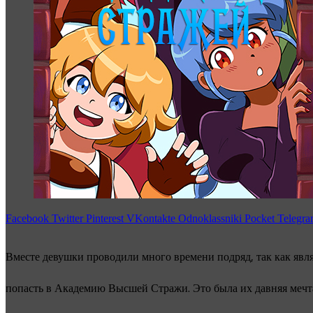
Facebook
Twitter
Pinterest
VKontakte
Odnoklassniki
Pocket
Telegr
Вместе девушки проводили много времени подряд, так как явл
попасть в Академию Высшей Стражи. Это была их давняя мечта,