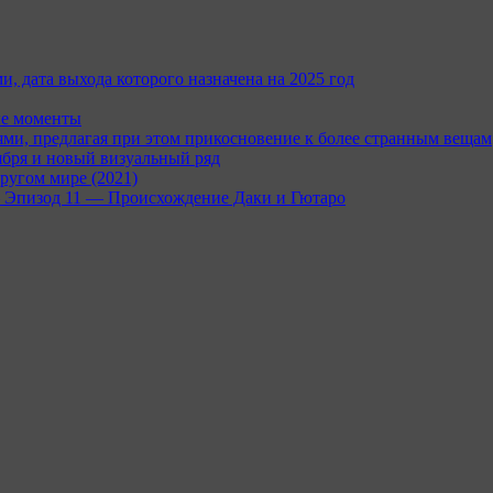
и, дата выхода которого назначена на 2025 год
ые моменты
и, предлагая при этом прикосновение к более странным вещам
ября и новый визуальный ряд
ругом мире (2021)
rc — Эпизод 11 — Происхождение Даки и Гютаро