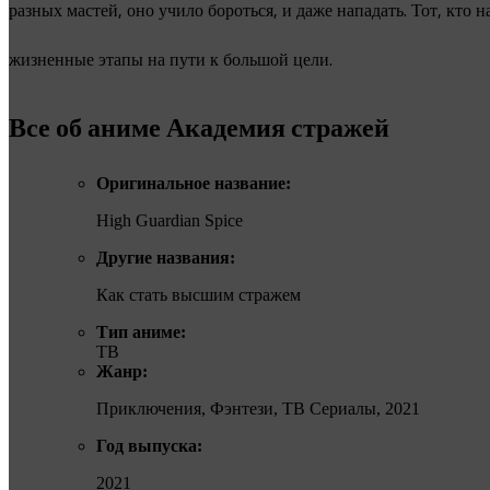
разных мастей, оно учило бороться, и даже нападать. Тот, кто 
жизненные этапы на пути к большой цели.
Все об аниме Академия стражей
Оригинальное название:
High Guardian Spice
Другие названия:
Как стать высшим стражем
Тип аниме:
ТВ
Жанр:
Приключения, Фэнтези, ТВ Сериалы, 2021
Год выпуска:
2021