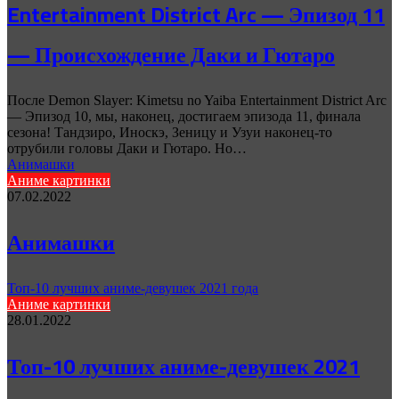
Entertainment District Arc — Эпизод 11
— Происхождение Даки и Гютаро
После Demon Slayer: Kimetsu no Yaiba Entertainment District Arc
— Эпизод 10, мы, наконец, достигаем эпизода 11, финала
сезона! Тандзиро, Иноскэ, Зеницу и Узуи наконец-то
отрубили головы Даки и Гютаро. Но…
Анимашки
Аниме картинки
07.02.2022
Анимашки
Топ-10 лучших аниме-девушек 2021 года
Аниме картинки
28.01.2022
Топ-10 лучших аниме-девушек 2021