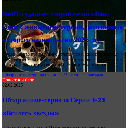
Netflix удаляет второй сезон «Ван-
Пис» с живыми актёрами, дата выхода
которого назначена на 2025 год
После нашего предыдущего отчета, что Netflix подтвердил
2025 дата выхода на один кусок 2 сезон живого действия, их
официальный сайт удалил информации. Новости ранее
были…
Обзор аниме-сериала Серии 1-23 «Всплеск звезды»
Новостной блог
02.02.2025
Обзор аниме-сериала Серии 1-23
«Всплеск звезды»
Краткий обзор: Саки и Май впервые встретились на