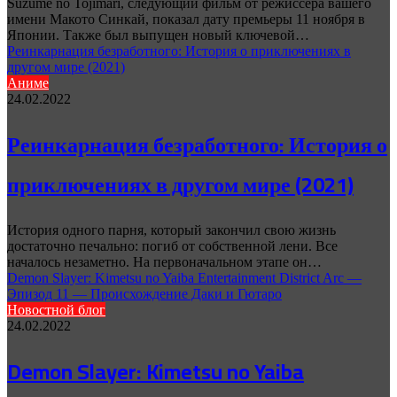
Suzume no Tojimari, следующий фильм от режиссера вашего
имени Макото Синкай, показал дату премьеры 11 ноября в
Японии. Также был выпущен новый ключевой…
Реинкарнация безработного: История о приключениях в
другом мире (2021)
Аниме
24.02.2022
Реинкарнация безработного: История о
приключениях в другом мире (2021)
История одного парня, который закончил свою жизнь
достаточно печально: погиб от собственной лени. Все
началось незаметно. На первоначальном этапе он…
Demon Slayer: Kimetsu no Yaiba Entertainment District Arc —
Эпизод 11 — Происхождение Даки и Гютаро
Новостной блог
24.02.2022
Demon Slayer: Kimetsu no Yaiba