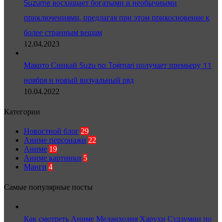
Suzume восхищает богатыми и необычными
приключениями, предлагая при этом прикосновение к
более странным вещам
12.04.2023
Макото Синкай Suzu no Tojimari получает премьеру 11
ноября и новый визуальный ряд
10.04.2022
Категории
Новостной блог
29
Аниме персонажи
22
Аниме
19
Аниме картинки
5
Манги
4
Самые популярные посты
Как смотреть Аниме Меланхолия Харухи Судзумии по