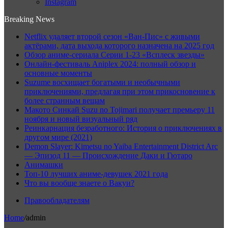
Instagram
Breaking News
Netflix удаляет второй сезон «Ван-Пис» с живыми
актёрами, дата выхода которого назначена на 2025 год
Обзор аниме-сериала Серии 1-23 «Всплеск звезды»
Онлайн-фестиваль Aniplex 2024: полный обзор и
основные моменты
Suzume восхищает богатыми и необычными
приключениями, предлагая при этом прикосновение к
более странным вещам
Макото Синкай Suzu no Tojimari получает премьеру 11
ноября и новый визуальный ряд
Реинкарнация безработного: История о приключениях в
другом мире (2021)
Demon Slayer: Kimetsu no Yaiba Entertainment District Arc
— Эпизод 11 — Происхождение Даки и Гютаро
Анимашки
Топ-10 лучших аниме-девушек 2021 года
Что вы вообще знаете о Вакуи?
Правообладателям
Home
/
admin