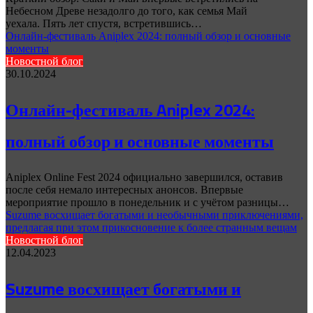
Небесном Древе незадолго до того, как семья Май
уехала. Пять лет спустя, встретившись…
Онлайн-фестиваль Aniplex 2024: полный обзор и основные
моменты
Новостной блог
30.10.2024
Онлайн-фестиваль Aniplex 2024:
полный обзор и основные моменты
Aniplex Online Fest 2024 официально завершился, оставив
после себя немало интересных анонсов. Впервые
мероприятие прошло в понедельник и с учётом разницы…
Suzume восхищает богатыми и необычными приключениями,
предлагая при этом прикосновение к более странным вещам
Новостной блог
12.04.2023
Suzume восхищает богатыми и