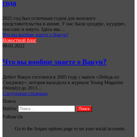
года
2021 год был отличным годом для женского
представительства в аниме. У нас были цундерс, куудерес,
оне-санс и имуто. Здесь мы…
Что вы вообще знаете о Вакуи?
Новостной блог
08.01.2022
Что вы вообще знаете о Вакуи?
Дебют Вакуи состоялся в 2005 году с манги «Лебедь из
Синдзюку», которая выходила в журнале Young Magazine
(Weekly) до 2013…
Следующая страница
Поиск
Найти:
Follow Us
Go to the Arqam options page to set your social accounts.