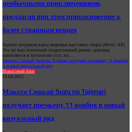
необычными приключениями,
предлагая при этом прикосновение к
более странным вещам
Suzume штурмом взяла мировые кассовые сборы (Фото: AP)
Это не ваш типичный подростковый роман: девушка
влюбляется в трехногий стул, но…
Макото Синкай Suzu no Tojimari получает премьеру 11 ноября
и новый визуальный ряд
Новостной блог
10.04.2022
Макото Синкай Suzu no Tojimari
получает премьеру 11 ноября и новый
визуальный ряд