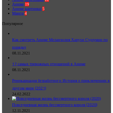
Аниме
19
Аниме картинки
5
Манги
4
Популярное
Как смотреть Аниме Меланхолия Харухи Судзумии по
порядку
08.11.2021
17 самых тревожных отношений в Аниме
08.11.2021
Реинкарнация безработного: История о приключениях в
другом мире (2021)
24.02.2022
Повседневная жизнь бессмертного короля (2020)
12.11.2021