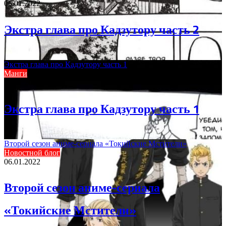
06.01.2022
Экстра глава про Кадзутору часть 2
Экстра глава про Кадзутору часть 1
Манги
06.01.2022
Экстра глава про Кадзутору часть 1
Второй сезон аниме-сериала «Токийские Мстители»
Новостной блог
06.01.2022
Второй сезон аниме-сериала
«Токийские Мстители»