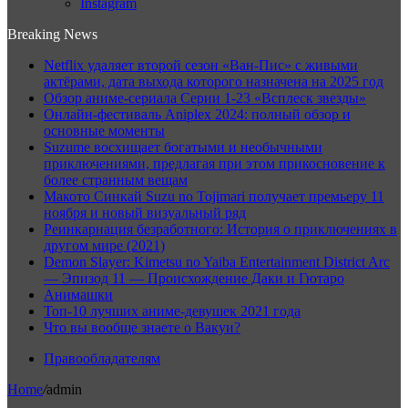
Instagram
Breaking News
Netflix удаляет второй сезон «Ван-Пис» с живыми
актёрами, дата выхода которого назначена на 2025 год
Обзор аниме-сериала Серии 1-23 «Всплеск звезды»
Онлайн-фестиваль Aniplex 2024: полный обзор и
основные моменты
Suzume восхищает богатыми и необычными
приключениями, предлагая при этом прикосновение к
более странным вещам
Макото Синкай Suzu no Tojimari получает премьеру 11
ноября и новый визуальный ряд
Реинкарнация безработного: История о приключениях в
другом мире (2021)
Demon Slayer: Kimetsu no Yaiba Entertainment District Arc
— Эпизод 11 — Происхождение Даки и Гютаро
Анимашки
Топ-10 лучших аниме-девушек 2021 года
Что вы вообще знаете о Вакуи?
Правообладателям
Home
/
admin