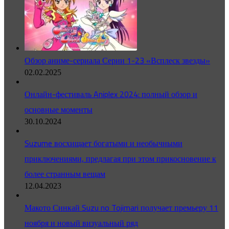
Обзор аниме-сериала Серии 1-23 «Всплеск звезды»
02.02.2025
Онлайн-фестиваль Aniplex 2024: полный обзор и
основные моменты
30.10.2024
Suzume восхищает богатыми и необычными
приключениями, предлагая при этом прикосновение к
более странным вещам
12.04.2023
Макото Синкай Suzu no Tojimari получает премьеру 11
ноября и новый визуальный ряд