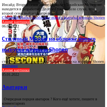
Инсайд: Второй сезон аниме-сериала «Токийские Мстители»
находится в разработке. До этого уже ходили слухи, что
второй сезон выйдет в апреле…
Cтилевый Майки на обложке нового выпуска журнала Shonen
Аниме картинки
06.01.2022
Cтилевый Майки на обложке нового
выпуска журнала Shonen
стилевый Майки на обложке нового выпуска журнала Shonen
Аватарки
Аниме картинки
05.01.2022
Аватарки
Очередная порция аватарок ? Кого ещё хотите, пишите в
комментариях