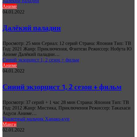
Далёкий паладин
Аниме
04.01.2022
Далёкий паладин
Просмотр: 25 мин Сериал: 12 серий Страна: Япония Тип: ТВ
Год: 2021 Жанр: Приключения, Фэнтези Режиссер: Нобута Ю
Аниме Далёкий паладин…
Синий экзорцист 1, 2 сезон + фильм
Аниме
04.01.2022
Синий экзорцист 1, 2 сезон + фильм
Просмотр: 37 серий + 1 час 28 мин Страна: Япония Тип: ТВ
Год: 2012 Жанр: Мистика, Приключения Режиссер: Такахаси
Ацуси Аниме…
Туалетный мальчик Ханако-кун
Манги
02.01.2022