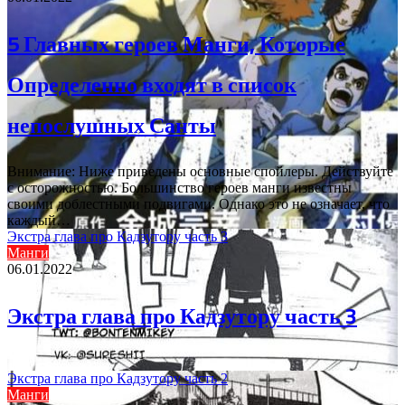
5 Главных героев Манги, Которые
Определенно входят в список
непослушных Санты
Внимание: Ниже приведены основные спойлеры. Действуйте
с осторожностью. Большинство героев манги известны
своими доблестными подвигами. Однако это не означает, что
каждый…
Экстра глава про Кадзутору часть 3
Манги
06.01.2022
Экстра глава про Кадзутору часть 3
Экстра глава про Кадзутору часть 2
Манги