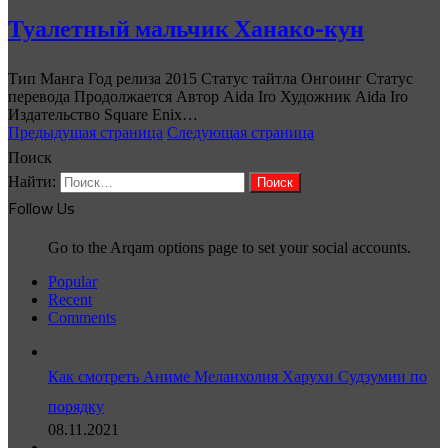
Туалетный мальчик Ханако-кун
Тип Манга Год релиза 2015 Статус тайтла Онгоинг Статус
перевода Продолжается Автор Aida Iro Художник Aida Iro
Издательство Square Enix…
Предыдущая страница
Следующая страница
Поиск
Найти:
Follow Us
Go to the Arqam options page to set your social accounts.
Popular
Recent
Comments
Как смотреть Аниме Меланхолия Харухи Судзумии по
порядку
08.11.2021