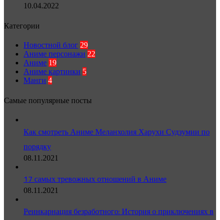
10.04.2022
Категории
Новостной блог
29
Аниме персонажи
22
Аниме
19
Аниме картинки
5
Манги
4
Самые популярные посты
Как смотреть Аниме Меланхолия Харухи Судзумии по
порядку
08.11.2021
17 самых тревожных отношений в Аниме
08.11.2021
Реинкарнация безработного: История о приключениях в