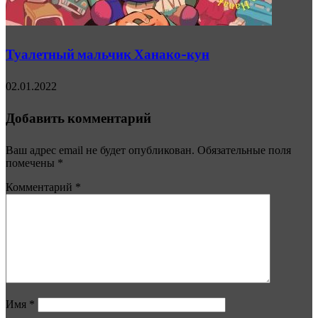
Туалетный мальчик Ханако-кун
02.01.2022
Добавить комментарий
Ваш адрес email не будет опубликован.
Обязательные поля
помечены
*
Комментарий
*
Имя
*