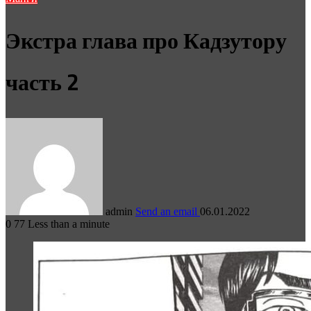
Экстра глава про Кадзутору
часть 2
admin
Send an email
06.01.2022
0
77
Less than a minute