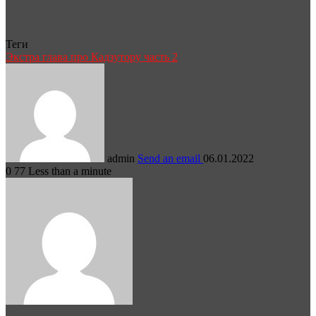
Теги
Экстра глава про Кадзутору часть 2
admin
Send an email
06.01.2022
0
77
Less than a minute