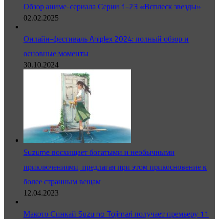
Обзор аниме-сериала Серии 1-23 «Всплеск звезды»
02.02.2025
Онлайн-фестиваль Aniplex 2024: полный обзор и
основные моменты
30.10.2024
Suzume восхищает богатыми и необычными
приключениями, предлагая при этом прикосновение к
более странным вещам
12.04.2023
Макото Синкай Suzu no Tojimari получает премьеру 11