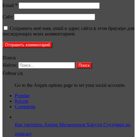
Email
*
Сайт
Сохранить моё имя, email и адрес сайта в этом браузере для
последующих моих комментариев.
Поиск
Найти:
Follow Us
Go to the Arqam options page to set your social accounts.
Popular
Recent
Comments
Как смотреть Аниме Меланхолия Харухи Судзумии по
порядку