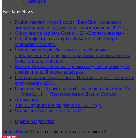
Instagram
Breaking News
Netflix удаляет второй сезон «Ван-Пис» с живыми
актёрами, дата выхода которого назначена на 2025 год
Обзор аниме-сериала Серии 1-23 «Всплеск звезды»
Онлайн-фестиваль Aniplex 2024: полный обзор и
основные моменты
Suzume восхищает богатыми и необычными
приключениями, предлагая при этом прикосновение к
более странным вещам
Макото Синкай Suzu no Tojimari получает премьеру 11
ноября и новый визуальный ряд
Реинкарнация безработного: История о приключениях в
другом мире (2021)
Demon Slayer: Kimetsu no Yaiba Entertainment District Arc
— Эпизод 11 — Происхождение Даки и Гютаро
Анимашки
Топ-10 лучших аниме-девушек 2021 года
Что вы вообще знаете о Вакуи?
Правообладателям
Home
/
Манги
/
Экстра глава про Кадзутору часть 2
Манги