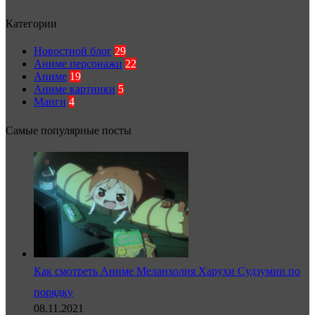
Категории
Новостной блог
29
Аниме персонажи
22
Аниме
19
Аниме картинки
5
Манги
4
Самые популярные посты
Как смотреть Аниме Меланхолия Харухи Судзумии по
порядку
08.11.2021