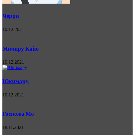
Черри
10.12.2021
Мичиру Кайо
10.12.2021
Юкимару
10.12.2021
Госпожа Мо
18.11.2021