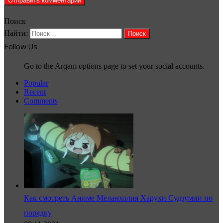
Поиск
Найти:
Follow Us
Go to the Arqam options page to set your social accounts.
Popular
Recent
Comments
Как смотреть Аниме Меланхолия Харухи Судзумии по
порядку