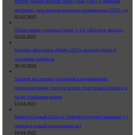
Netflix удаляет второй сезон «Ван-Пис» с живыми
актёрами, дата выхода которого назначена на 2025 год
02.02.2025
Обзор аниме-сериала Серии 1-23 «Всплеск звезды»
02.02.2025
Онлайн-фестиваль Aniplex 2024: полный обзор и
основные моменты
30.10.2024
Suzume восхищает богатыми и необычными
приключениями, предлагая при этом прикосновение к
более странным вещам
12.04.2023
Макото Синкай Suzu no Tojimari получает премьеру 11
ноября и новый визуальный ряд
10.04.2022