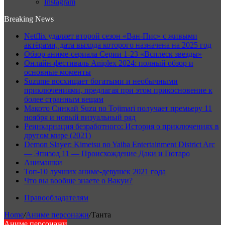
Instagram
Breaking News
Netflix удаляет второй сезон «Ван-Пис» с живыми
актёрами, дата выхода которого назначена на 2025 год
Обзор аниме-сериала Серии 1-23 «Всплеск звезды»
Онлайн-фестиваль Aniplex 2024: полный обзор и
основные моменты
Suzume восхищает богатыми и необычными
приключениями, предлагая при этом прикосновение к
более странным вещам
Макото Синкай Suzu no Tojimari получает премьеру 11
ноября и новый визуальный ряд
Реинкарнация безработного: История о приключениях в
другом мире (2021)
Demon Slayer: Kimetsu no Yaiba Entertainment District Arc
— Эпизод 11 — Происхождение Даки и Гютаро
Анимашки
Топ-10 лучших аниме-девушек 2021 года
Что вы вообще знаете о Вакуи?
Правообладателям
Home
/
Аниме персонажи
/
Танта
Аниме персонажи