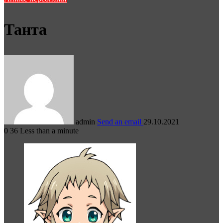
Танта
admin
Send an email
29.10.2021
0
36
Less than a minute