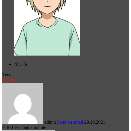
タンタ
Теги
Танта
admin
Send an email
29.10.2021
0
36
Less than a minute