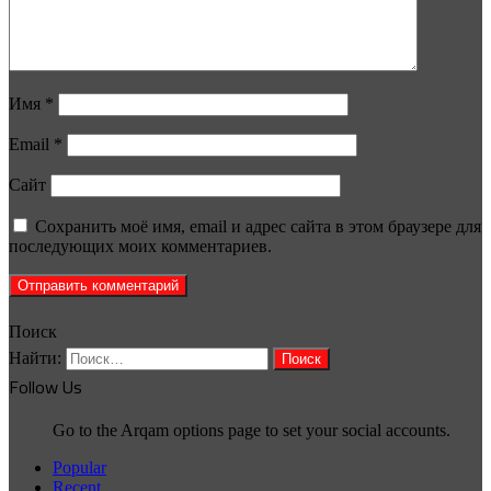
Имя
*
Email
*
Сайт
Сохранить моё имя, email и адрес сайта в этом браузере для
последующих моих комментариев.
Поиск
Найти:
Follow Us
Go to the Arqam options page to set your social accounts.
Popular
Recent