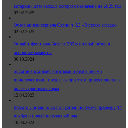
актёрами, дата выхода которого назначена на 2025 год
02.02.2025
Обзор аниме-сериала Серии 1-23 «Всплеск звезды»
02.02.2025
Онлайн-фестиваль Aniplex 2024: полный обзор и
основные моменты
30.10.2024
Suzume восхищает богатыми и необычными
приключениями, предлагая при этом прикосновение к
более странным вещам
12.04.2023
Макото Синкай Suzu no Tojimari получает премьеру 11
ноября и новый визуальный ряд
10.04.2022