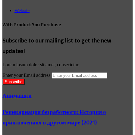
Website
With Product You Purchase
Subscribe to our mailing list to get the new
updates!
Lorem ipsum dolor sit amet, consectetur.
Enter your Email address
Анимашки
Реинкарнация безработного: История о
приключениях в другом мире (2021)