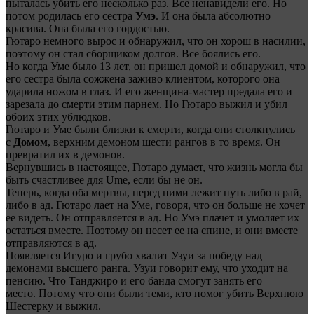
пыталась убить его несколько раз. Все ненавидели его. Но
потом родилась его сестра
Умэ
. И она была абсолютно
красива. Она была его гордостью.
Гютаро немного вырос и обнаружил, что он хорош в насилии,
поэтому он стал сборщиком долгов. Все боялись его.
Но когда Уме было 13 лет, он пришел домой и обнаружил, что
его сестра была сожжена заживо клиентом, которого она
ударила ножом в глаз. И его женщина-мастер предала его и
зарезала до смерти этим парнем. Но Гютаро выжил и убил
обоих этих ублюдков.
Гютаро и Уме были близки к смерти, когда они столкнулись
с
Домом
, верхним демоном шести рангов в то время. Он
превратил их в демонов.
Вернувшись в настоящее, Гютаро думает, что жизнь могла бы
быть счастливее для Ume, если бы не он.
Теперь, когда оба мертвы, перед ними лежит путь либо в рай,
либо в ад. Гютаро лает на Уме, говоря, что он больше не хочет
ее видеть. Он отправляется в ад. Но Умэ плачет и умоляет их
остаться вместе. Поэтому он несет ее на спине, и они вместе
отправляются в ад.
Появляется Игуро и грубо хвалит Узуи за победу над
демонами высшего ранга. Узуи говорит ему, что уходит на
пенсию. Что Танджиро и его банда смогут занять его
место. Потому что они были теми, кто помог убить Верхнюю
Шестерку и выжил.