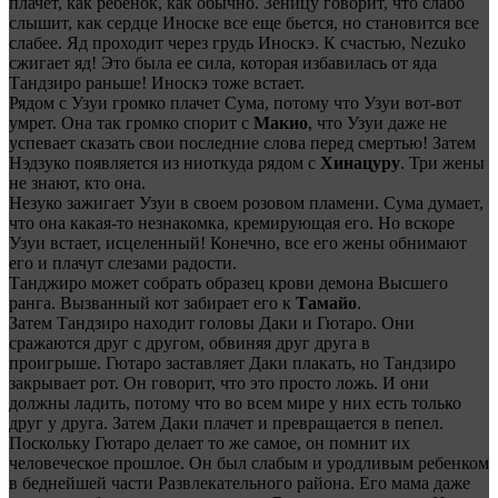
плачет, как ребенок, как обычно. Зеницу говорит, что слабо
слышит, как сердце Иноске все еще бьется, но становится все
слабее. Яд проходит через грудь Иноскэ. К счастью, Nezuko
сжигает яд! Это была ее сила, которая избавилась от яда
Тандзиро раньше! Иноскэ тоже встает.
Рядом с Узуи громко плачет Сума, потому что Узуи вот-вот
умрет. Она так громко спорит с
Макио
, что Узуи даже не
успевает сказать свои последние слова перед смертью! Затем
Нэдзуко появляется из ниоткуда рядом с
Хинацуру
. Три жены
не знают, кто она.
Незуко зажигает Узуи в своем розовом пламени. Сума думает,
что она какая-то незнакомка, кремирующая его. Но вскоре
Узуи встает, исцеленный! Конечно, все его жены обнимают
его и плачут слезами радости.
Танджиро может собрать образец крови демона Высшего
ранга. Вызванный кот забирает его к
Тамайо
.
Затем Тандзиро находит головы Даки и Гютаро. Они
сражаются друг с другом, обвиняя друг друга в
проигрыше. Гютаро заставляет Даки плакать, но Тандзиро
закрывает рот. Он говорит, что это просто ложь. И они
должны ладить, потому что во всем мире у них есть только
друг у друга. Затем Даки плачет и превращается в пепел.
Поскольку Гютаро делает то же самое, он помнит их
человеческое прошлое. Он был слабым и уродливым ребенком
в беднейшей части Развлекательного района. Его мама даже