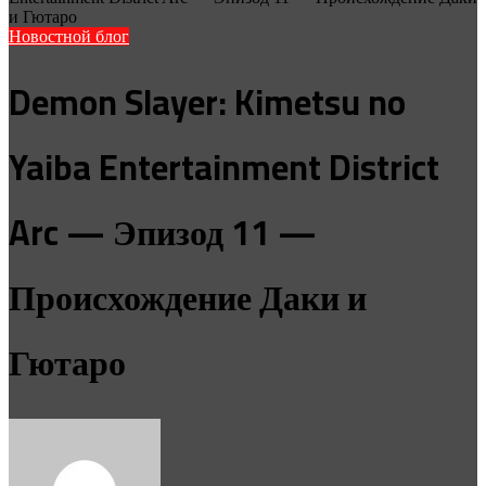
и Гютаро
Новостной блог
Demon Slayer: Kimetsu no
Yaiba Entertainment District
Arc — Эпизод 11 —
Происхождение Даки и
Гютаро