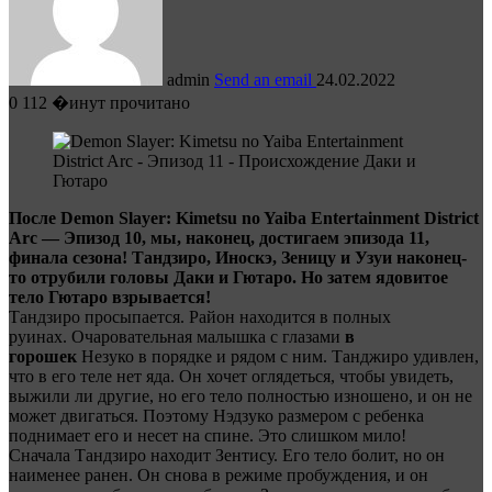
admin
Send an email
24.02.2022
0
112
�инут прочитано
После Demon Slayer: Kimetsu no Yaiba Entertainment District
Arc — Эпизод 10, мы, наконец, достигаем эпизода 11,
финала сезона! Тандзиро, Иноскэ, Зеницу и Узуи наконец-
то отрубили головы Даки и Гютаро. Но затем ядовитое
тело Гютаро взрывается!
Тандзиро просыпается. Район находится в полных
руинах. Очаровательная малышка с глазами
в
горошек
Незуко в порядке и рядом с ним. Танджиро удивлен,
что в его теле нет яда. Он хочет оглядеться, чтобы увидеть,
выжили ли другие, но его тело полностью изношено, и он не
может двигаться. Поэтому Нэдзуко размером с ребенка
поднимает его и несет на спине. Это слишком мило!
Сначала Тандзиро находит Зентису. Его тело болит, но он
наименее ранен. Он снова в режиме пробуждения, и он