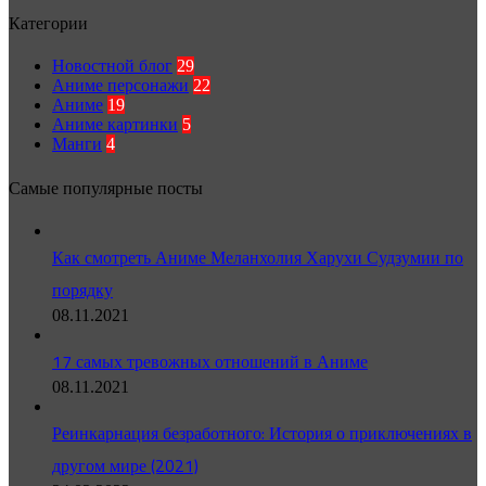
Категории
Новостной блог
29
Аниме персонажи
22
Аниме
19
Аниме картинки
5
Манги
4
Самые популярные посты
Как смотреть Аниме Меланхолия Харухи Судзумии по
порядку
08.11.2021
17 самых тревожных отношений в Аниме
08.11.2021
Реинкарнация безработного: История о приключениях в
другом мире (2021)