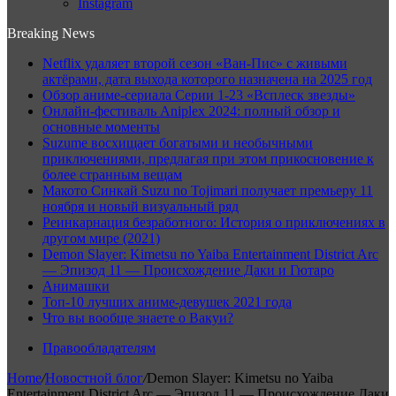
Instagram
Breaking News
Netflix удаляет второй сезон «Ван-Пис» с живыми
актёрами, дата выхода которого назначена на 2025 год
Обзор аниме-сериала Серии 1-23 «Всплеск звезды»
Онлайн-фестиваль Aniplex 2024: полный обзор и
основные моменты
Suzume восхищает богатыми и необычными
приключениями, предлагая при этом прикосновение к
более странным вещам
Макото Синкай Suzu no Tojimari получает премьеру 11
ноября и новый визуальный ряд
Реинкарнация безработного: История о приключениях в
другом мире (2021)
Demon Slayer: Kimetsu no Yaiba Entertainment District Arc
— Эпизод 11 — Происхождение Даки и Гютаро
Анимашки
Топ-10 лучших аниме-девушек 2021 года
Что вы вообще знаете о Вакуи?
Правообладателям
Home
/
Новостной блог
/
Demon Slayer: Kimetsu no Yaiba
Entertainment District Arc — Эпизод 11 — Происхождение Даки