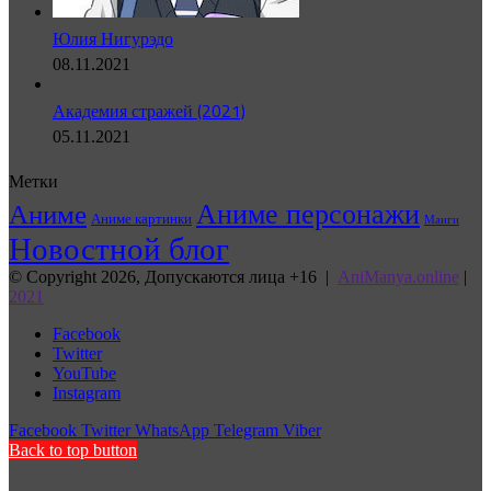
Юлия Нигурэдо
08.11.2021
Академия стражей (2021)
05.11.2021
Метки
Аниме персонажи
Аниме
Аниме картинки
Манги
Новостной блог
© Copyright 2026, Допускаются лица +16 |
AniManya.online
|
2021
Facebook
Twitter
YouTube
Instagram
Facebook
Twitter
WhatsApp
Telegram
Viber
Back to top button