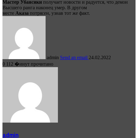
Мастер Убаясики
получает новости и радуется, что демон
Высшего ранга наконец умер. В другом
месте
Аказа
потрясен, узнав тот же факт.
admin
Send an email
24.02.2022
0
112
�инут прочитано
admin