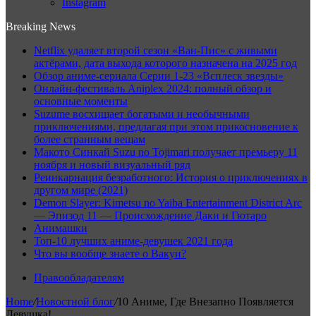
Instagram
Breaking News
Netflix удаляет второй сезон «Ван-Пис» с живыми
актёрами, дата выхода которого назначена на 2025 год
Обзор аниме-сериала Серии 1-23 «Всплеск звезды»
Онлайн-фестиваль Aniplex 2024: полный обзор и
основные моменты
Suzume восхищает богатыми и необычными
приключениями, предлагая при этом прикосновение к
более странным вещам
Макото Синкай Suzu no Tojimari получает премьеру 11
ноября и новый визуальный ряд
Реинкарнация безработного: История о приключениях в
другом мире (2021)
Demon Slayer: Kimetsu no Yaiba Entertainment District Arc
— Эпизод 11 — Происхождение Даки и Гютаро
Анимашки
Топ-10 лучших аниме-девушек 2021 года
Что вы вообще знаете о Вакуи?
Правообладателям
Home
/
Новостной блог
/
10 Аниме, Где Внезапно Появляется
Девушка!