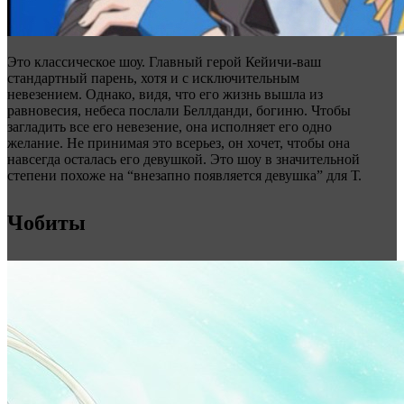
Это классическое шоу. Главный герой Кейичи-ваш
стандартный парень, хотя и с исключительным
невезением. Однако, видя, что его жизнь вышла из
равновесия, небеса послали Беллданди, богиню. Чтобы
загладить все его невезение, она исполняет его одно
желание. Не принимая это всерьез, он хочет, чтобы она
навсегда осталась его девушкой. Это шоу в значительной
степени похоже на “внезапно появляется девушка” для Т.
Чобиты