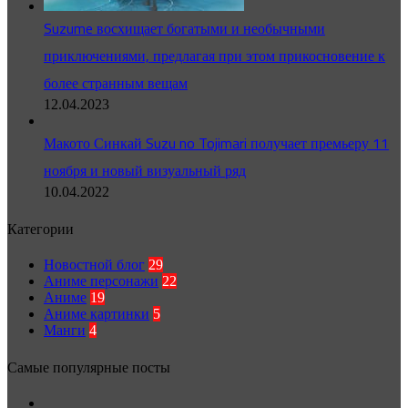
Suzume восхищает богатыми и необычными
приключениями, предлагая при этом прикосновение к
более странным вещам
12.04.2023
Макото Синкай Suzu no Tojimari получает премьеру 11
ноября и новый визуальный ряд
10.04.2022
Категории
Новостной блог
29
Аниме персонажи
22
Аниме
19
Аниме картинки
5
Манги
4
Самые популярные посты