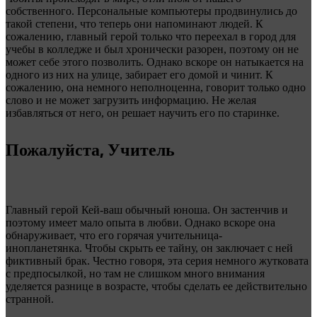
собственного. Персональные компьютеры продвинулись до
такой степени, что теперь они напоминают людей. К
сожалению, главный герой только что переехал в город для
учебы в колледже и был хронически разорен, поэтому он не
может себе этого позволить. Однако вскоре он натыкается на
одного из них на улице, забирает его домой и чинит. К
сожалению, она немного неполноценна, говорит только одно
слово и не может загрузить информацию. Не желая
избавляться от него, он решает научить его по старинке.
Пожалуйста, Учитель
Главный герой Кей-ваш обычный юноша. Он застенчив и
поэтому имеет мало опыта в любви. Однако вскоре она
обнаруживает, что его горячая учительница-
инопланетянка. Чтобы скрыть ее тайну, он заключает с ней
фиктивный брак. Честно говоря, эта серия немного жутковата
с предпосылкой, но там не слишком много внимания
уделяется разнице в возрасте, чтобы сделать ее действительно
странной.