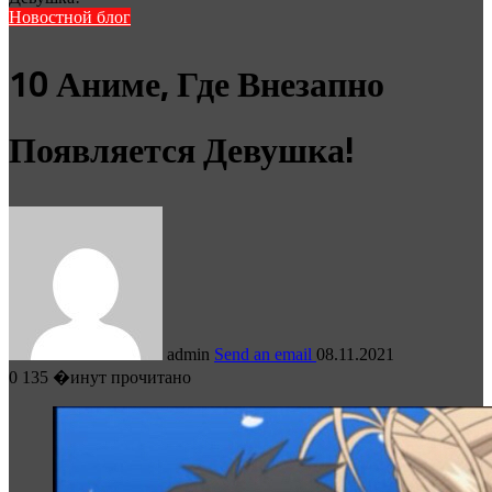
Новостной блог
10 Аниме, Где Внезапно
Появляется Девушка!
admin
Send an email
08.11.2021
0
135
�инут прочитано