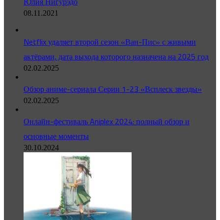
Юлия Нигурэдо
08.11.2021
Netflix удаляет второй сезон «Ван-Пис» с живыми
актёрами, дата выхода которого назначена на 2025 год
02.02.2025
Обзор аниме-сериала Серии 1-23 «Всплеск звезды»
02.02.2025
Онлайн-фестиваль Aniplex 2024: полный обзор и
основные моменты
30.10.2024