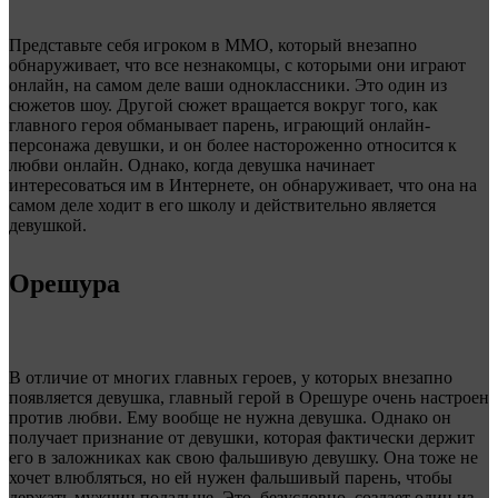
Представьте себя игроком в MMO, который внезапно
обнаруживает, что все незнакомцы, с которыми они играют
онлайн, на самом деле ваши одноклассники. Это один из
сюжетов шоу. Другой сюжет вращается вокруг того, как
главного героя обманывает парень, играющий онлайн-
персонажа девушки, и он более настороженно относится к
любви онлайн. Однако, когда девушка начинает
интересоваться им в Интернете, он обнаруживает, что она на
самом деле ходит в его школу и действительно является
девушкой.
Орешура
В отличие от многих главных героев, у которых внезапно
появляется девушка, главный герой в Орешуре очень настроен
против любви. Ему вообще не нужна девушка. Однако он
получает признание от девушки, которая фактически держит
его в заложниках как свою фальшивую девушку. Она тоже не
хочет влюбляться, но ей нужен фальшивый парень, чтобы
держать мужчин подальше. Это, безусловно, создает один из