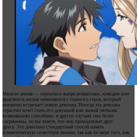
Многие аниме — сериалы в жанре романтики, комедии или
фрагмента жизни начинаются с главного героя, который
внезапно встречает новую девушку. Иногда эта девушка
страстно хочет стать его девушкой или женой любыми
возможными способами, в других случаях они более
сдержанны, но вы знаете, что они принадлежат друг
другу. Это довольно стандартный способ начать
романтическую сюжетную линию, так как по мере того, как