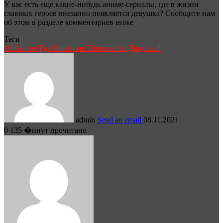
У вас есть еще какие-нибудь аниме-сериалы, где в жизни
главных героев внезапно появляется девушка? Сообщите нам
об этом в разделе комментариев ниже
Теги
10 Аниме
Где Внезапно Появляется Девушка!
admin
Send an email
08.11.2021
0
135
�инут прочитано