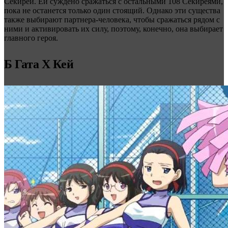
Секирей. Ей суждено сражаться с остальными 108 Секиреями,
пока не останется только один стоящий. Однако эти существа
также выбирают партнера-человека, чтобы сражаться рядом с
ними и активировать их силу, поэтому, конечно, она выбирает
главного героя.
Б Гата Х Кей