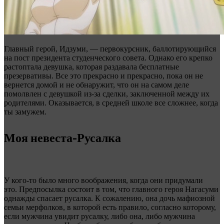
Главный герой, Идзуми, — первокурсник, баллотирующийся
на пост президента студенческого совета. Однако его крепко
растоптала девушка, которая раздавала бесплатные
презервативы. Все это прекрасно и прекрасно, пока он не
вернется домой и не обнаружит, что он на самом деле
помолвлен с девушкой из-за сделки, заключенной между их
родителями. Оказывается, в средней школе все сложнее, когда
ты замужем.
Моя невеста-Русалка
У кого-то было много воображения, когда они придумали
это. Предпосылка состоит в том, что главного героя Нагасуми
однажды спасает русалка. К сожалению, она дочь мафиозной
семьи мерфолков, в которой есть правило, согласно которому,
если мужчина увидит русалку, либо она, либо мужчина