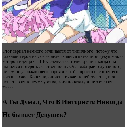
Этот сериал немного отличается от типичного, потому что
главный герой на самом деле является внезапной девушкой, о
которой идет речь. Шоу следует ее точке зрения, когда она
пытается потерять девственность. Она выбирает случайного,
ничем не угрожающего парня и как бы просто ввергает его
жизнь в хаос. Конечно, он испытывает к ней чувства, и она
испытывает к нему чувства, хотя поначалу и не замечает
этого.
А Ты Думал, Что В Интернете Никогда
Не бывает Девушек?