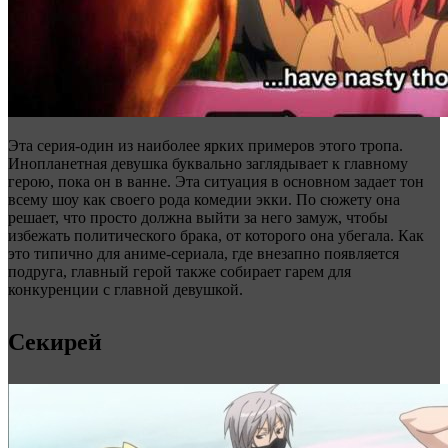
Эта серия-один из наиболее ярких примеров этого тропа.
Инопланетная девушка буквально заглядывает к главному
герою, пока он в ванне. Эта ситуация в основном задает тон
всему шоу как своего рода комедии экки. По сюжету она
решает, что просто должна выйти за него замуж, чтобы
избежать политического брака, от которого она убегала. Как
это типично для аниме-сериала, где внезапно появляется
подруга, главный герой также собирает гарем для
конкуренции с главной девушкой.
Секирей