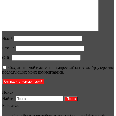
Имя
*
Email
*
Сайт
Сохранить моё имя, email и адрес сайта в этом браузере для
последующих моих комментариев.
Поиск
Найти:
Follow Us
Go to the Arqam options page to set your social accounts.