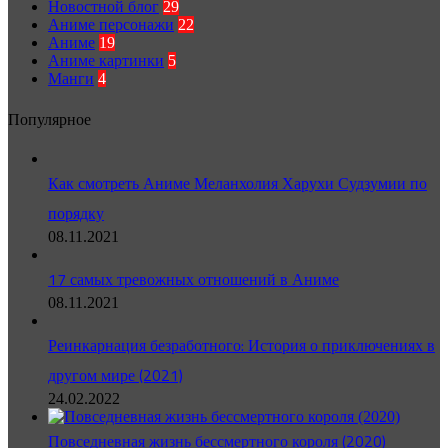
Новостной блог
29
Аниме персонажи
22
Аниме
19
Аниме картинки
5
Манги
4
Популярное
Как смотреть Аниме Меланхолия Харухи Судзумии по
порядку
08.11.2021
17 самых тревожных отношений в Аниме
08.11.2021
Реинкарнация безработного: История о приключениях в
другом мире (2021)
24.02.2022
Повседневная жизнь бессмертного короля (2020)