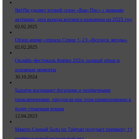
Netflix удаляет второй сезон «Ван-Пис» с живыми
актёрами, дата выхода которого назначена на 2025 год
02.02.2025
Обзор аниме-сериала Серии 1-23 «Всплеск звезды»
02.02.2025
Онлайн-фестиваль Aniplex 2024: полный обзор и
основные моменты
30.10.2024
Suzume восхищает богатыми и необычными
приключениями, предлагая при этом прикосновение к
более странным вещам
12.04.2023
Макото Синкай Suzu no Tojimari получает премьеру 11
ноября и новый визуальный ряд