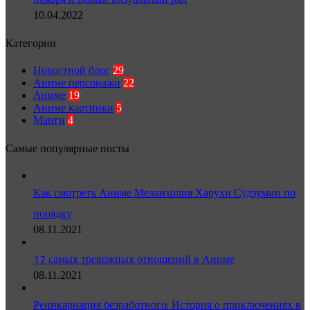
10.04.2022
Категории
Новостной блог
29
Аниме персонажи
22
Аниме
19
Аниме картинки
5
Манги
4
Самые популярные посты
Как смотреть Аниме Меланхолия Харухи Судзумии по
порядку
08.11.2021
17 самых тревожных отношений в Аниме
08.11.2021
Реинкарнация безработного: История о приключениях в