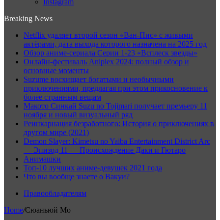
Instagram
Breaking News
Netflix удаляет второй сезон «Ван-Пис» с живыми
актёрами, дата выхода которого назначена на 2025 год
Обзор аниме-сериала Серии 1-23 «Всплеск звезды»
Онлайн-фестиваль Aniplex 2024: полный обзор и
основные моменты
Suzume восхищает богатыми и необычными
приключениями, предлагая при этом прикосновение к
более странным вещам
Макото Синкай Suzu no Tojimari получает премьеру 11
ноября и новый визуальный ряд
Реинкарнация безработного: История о приключениях в
другом мире (2021)
Demon Slayer: Kimetsu no Yaiba Entertainment District Arc
— Эпизод 11 — Происхождение Даки и Гютаро
Анимашки
Топ-10 лучших аниме-девушек 2021 года
Что вы вообще знаете о Вакуи?
Правообладателям
Home
/
Сюаньюй Мо