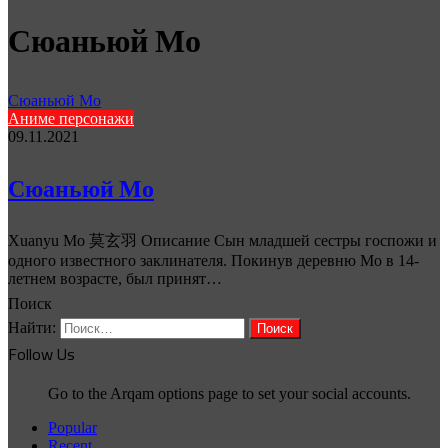
Сюаньюй Мо
Сюаньюй Мо
Аниме персонажи
09.11.2021
Сюаньюй Мо
Xuanyu Mo 莫玄羽 Описание Сын младшей сестры госпожи и
одного известного заклинателя. Покинув деревню Мо в 14-
летнем возрасте, был принят…
Поиск
Найти:
Follow Us
Go to the Arqam options page to set your social accounts.
Popular
Recent