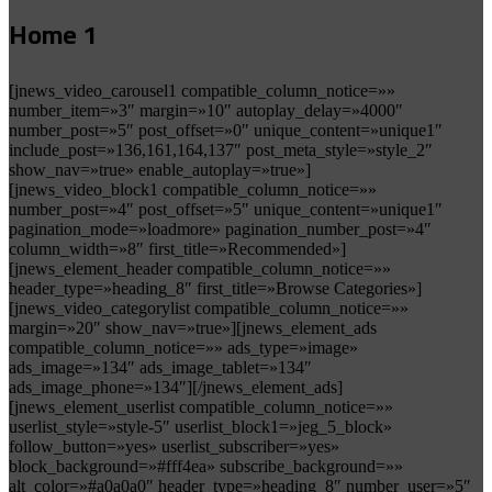
Home 1
[jnews_video_carousel1 compatible_column_notice=»»
number_item=»3″ margin=»10″ autoplay_delay=»4000″
number_post=»5″ post_offset=»0″ unique_content=»unique1″
include_post=»136,161,164,137″ post_meta_style=»style_2″
show_nav=»true» enable_autoplay=»true»]
[jnews_video_block1 compatible_column_notice=»»
number_post=»4″ post_offset=»5″ unique_content=»unique1″
pagination_mode=»loadmore» pagination_number_post=»4″
column_width=»8″ first_title=»Recommended»]
[jnews_element_header compatible_column_notice=»»
header_type=»heading_8″ first_title=»Browse Categories»]
[jnews_video_categorylist compatible_column_notice=»»
margin=»20″ show_nav=»true»][jnews_element_ads
compatible_column_notice=»» ads_type=»image»
ads_image=»134″ ads_image_tablet=»134″
ads_image_phone=»134″][/jnews_element_ads]
[jnews_element_userlist compatible_column_notice=»»
userlist_style=»style-5″ userlist_block1=»jeg_5_block»
follow_button=»yes» userlist_subscriber=»yes»
block_background=»#fff4ea» subscribe_background=»»
alt_color=»#a0a0a0″ header_type=»heading_8″ number_user=»5″