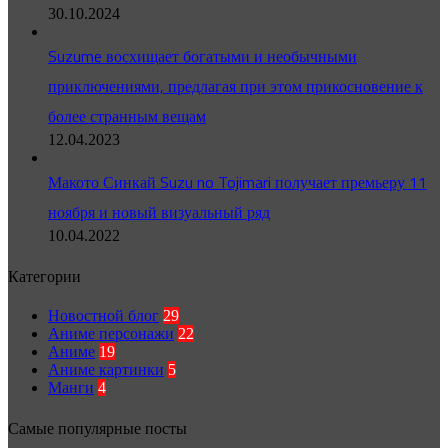
30.10.2024
Suzume восхищает богатыми и необычными
приключениями, предлагая при этом прикосновение к
более странным вещам
12.04.2023
Макото Синкай Suzu no Tojimari получает премьеру 11
ноября и новый визуальный ряд
10.04.2022
Категории
Новостной блог
29
Аниме персонажи
22
Аниме
19
Аниме картинки
5
Манги
4
Самые популярные посты