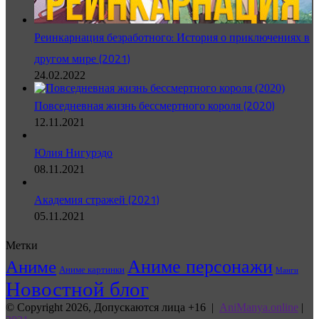
Реинкарнация безработного: История о приключениях в
другом мире (2021)
24.02.2022
Повседневная жизнь бессмертного короля (2020)
12.11.2021
Юлия Нигурэдо
08.11.2021
Академия стражей (2021)
05.11.2021
Метки
Аниме персонажи
Аниме
Аниме картинки
Манги
Новостной блог
© Copyright 2026, Допускаются лица +16 |
AniManya.online
|