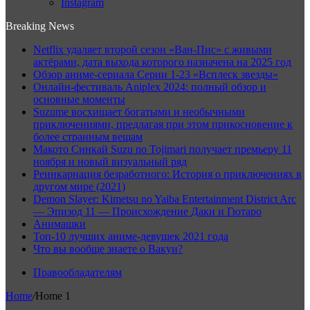
Instagram
Breaking News
Netflix удаляет второй сезон «Ван-Пис» с живыми
актёрами, дата выхода которого назначена на 2025 год
Обзор аниме-сериала Серии 1-23 «Всплеск звезды»
Онлайн-фестиваль Aniplex 2024: полный обзор и
основные моменты
Suzume восхищает богатыми и необычными
приключениями, предлагая при этом прикосновение к
более странным вещам
Макото Синкай Suzu no Tojimari получает премьеру 11
ноября и новый визуальный ряд
Реинкарнация безработного: История о приключениях в
другом мире (2021)
Demon Slayer: Kimetsu no Yaiba Entertainment District Arc
— Эпизод 11 — Происхождение Даки и Гютаро
Анимашки
Топ-10 лучших аниме-девушек 2021 года
Что вы вообще знаете о Вакуи?
Правообладателям
Home
/
Home 1