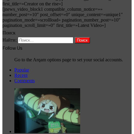
first_title=»Creator on the rise»]
[jnews_video_block1 compatible_column_notice=»»
number_post=»10″ post_offset=»0″ unique_content=»unique1″
pagination_mode=»scrollload» pagination_number_post=»10″
pagination_scroll_limit=»0″ first_title=»Latest Video»]
Поиск
Найти:
Follow Us
Go to the Arqam options page to set your social accounts.
Popular
Recent
Comments