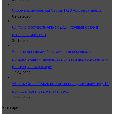
Обзор аниме-сериала Серии 1-23 «Всплеск звезды»
02.02.2025
Онлайн-фестиваль Aniplex 2024: полный обзор и
основные моменты
30.10.2024
Suzume восхищает богатыми и необычными
приключениями, предлагая при этом прикосновение к
более странным вещам
12.04.2023
Макото Синкай Suzu no Tojimari получает премьеру 11
ноября и новый визуальный ряд
10.04.2022
Категории