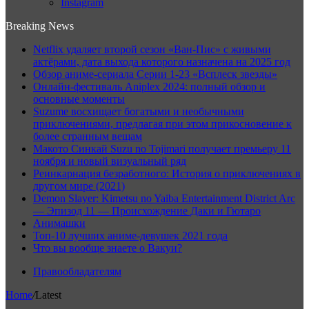
Instagram
Breaking News
Netflix удаляет второй сезон «Ван-Пис» с живыми
актёрами, дата выхода которого назначена на 2025 год
Обзор аниме-сериала Серии 1-23 «Всплеск звезды»
Онлайн-фестиваль Aniplex 2024: полный обзор и
основные моменты
Suzume восхищает богатыми и необычными
приключениями, предлагая при этом прикосновение к
более странным вещам
Макото Синкай Suzu no Tojimari получает премьеру 11
ноября и новый визуальный ряд
Реинкарнация безработного: История о приключениях в
другом мире (2021)
Demon Slayer: Kimetsu no Yaiba Entertainment District Arc
— Эпизод 11 — Происхождение Даки и Гютаро
Анимашки
Топ-10 лучших аниме-девушек 2021 года
Что вы вообще знаете о Вакуи?
Правообладателям
Home
/
Latest