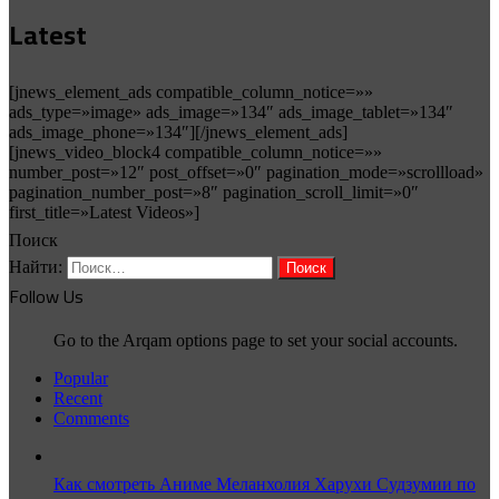
Latest
[jnews_element_ads compatible_column_notice=»»
ads_type=»image» ads_image=»134″ ads_image_tablet=»134″
ads_image_phone=»134″][/jnews_element_ads]
[jnews_video_block4 compatible_column_notice=»»
number_post=»12″ post_offset=»0″ pagination_mode=»scrollload»
pagination_number_post=»8″ pagination_scroll_limit=»0″
first_title=»Latest Videos»]
Поиск
Найти:
Follow Us
Go to the Arqam options page to set your social accounts.
Popular
Recent
Comments
Как смотреть Аниме Меланхолия Харухи Судзумии по