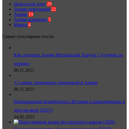
Новостной блог
29
Аниме персонажи
22
Аниме
19
Аниме картинки
5
Манги
4
Самые популярные посты
Как смотреть Аниме Меланхолия Харухи Судзумии по
порядку
08.11.2021
17 самых тревожных отношений в Аниме
08.11.2021
Реинкарнация безработного: История о приключениях в
другом мире (2021)
24.02.2022
Повседневная жизнь бессмертного короля (2020)