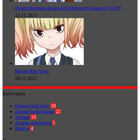
Повседневная жизнь бессмертного короля (2020)
12.11.2021
Юлия Нигурэдо
08.11.2021
Категории
Новостной блог
29
Аниме персонажи
22
Аниме
19
Аниме картинки
5
Манги
4