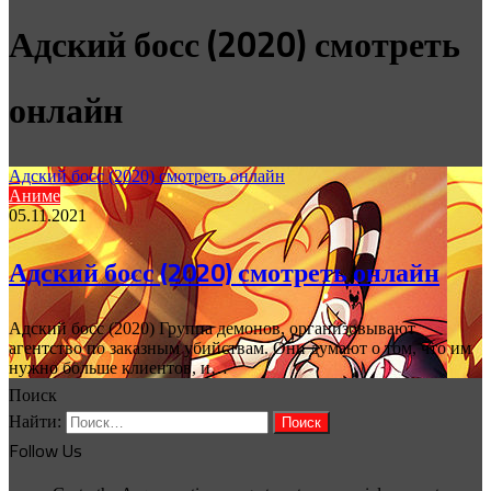
Адский босс (2020) смотреть
онлайн
Адский босс (2020) смотреть онлайн
Аниме
05.11.2021
Адский босс (2020) смотреть онлайн
Адский босс (2020) Группа демонов, организовывают
агентство по заказным убийствам. Они думают о том, что им
нужно больше клиентов, и…
Поиск
Найти:
Follow Us