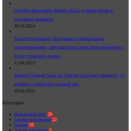
Онлайн-фестиваль Aniplex 2024: полный обзор и
основные моменты
30.10.2024
Suzume восхищает богатыми и необычными
приключениями, предлагая при этом прикосновение к
более странным вещам
12.04.2023
Макото Синкай Suzu no Tojimari получает премьеру 11
ноября и новый визуальный ряд
10.04.2022
Категории
Новостной блог
29
Аниме персонажи
22
Аниме
19
Аниме картинки
5