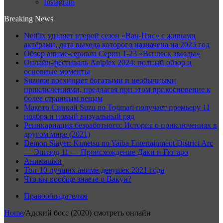
Instagram
Breaking News
Netflix удаляет второй сезон «Ван-Пис» с живыми
актёрами, дата выхода которого назначена на 2025 год
Обзор аниме-сериала Серии 1-23 «Всплеск звезды»
Онлайн-фестиваль Aniplex 2024: полный обзор и
основные моменты
Suzume восхищает богатыми и необычными
приключениями, предлагая при этом прикосновение к
более странным вещам
Макото Синкай Suzu no Tojimari получает премьеру 11
ноября и новый визуальный ряд
Реинкарнация безработного: История о приключениях в
другом мире (2021)
Demon Slayer: Kimetsu no Yaiba Entertainment District Arc
— Эпизод 11 — Происхождение Даки и Гютаро
Анимашки
Топ-10 лучших аниме-девушек 2021 года
Что вы вообще знаете о Вакуи?
Правообладателям
Home
/
Адский босс (2020) смотреть онлайн