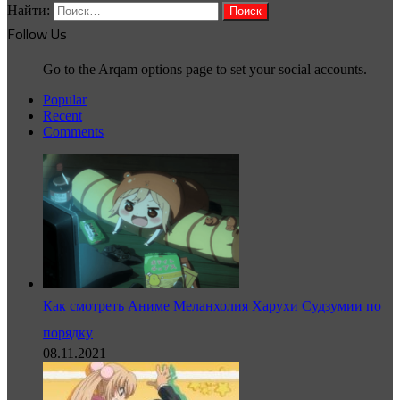
Найти:
Follow Us
Go to the Arqam options page to set your social accounts.
Popular
Recent
Comments
Как смотреть Аниме Меланхолия Харухи Судзумии по
порядку
08.11.2021