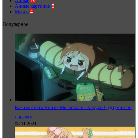
Аниме
19
Аниме картинки
5
Манги
4
Популярное
Как смотреть Аниме Меланхолия Харухи Судзумии по
порядку
08.11.2021