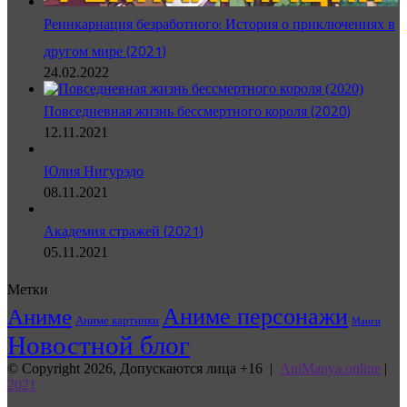
Реинкарнация безработного: История о приключениях в
другом мире (2021)
24.02.2022
Повседневная жизнь бессмертного короля (2020)
12.11.2021
Юлия Нигурэдо
08.11.2021
Академия стражей (2021)
05.11.2021
Метки
Аниме персонажи
Аниме
Аниме картинки
Манги
Новостной блог
© Copyright 2026, Допускаются лица +16 |
AniManya.online
|
2021