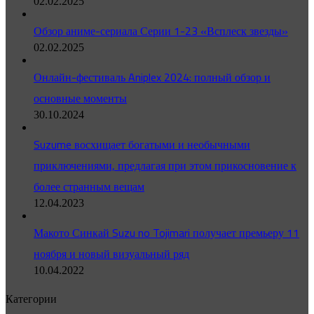
02.02.2025
Обзор аниме-сериала Серии 1-23 «Всплеск звезды»
02.02.2025
Онлайн-фестиваль Aniplex 2024: полный обзор и
основные моменты
30.10.2024
Suzume восхищает богатыми и необычными
приключениями, предлагая при этом прикосновение к
более странным вещам
12.04.2023
Макото Синкай Suzu no Tojimari получает премьеру 11
ноября и новый визуальный ряд
10.04.2022
Категории