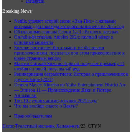
Instagram
Breaking News
Netflix удаляет второй сезон «Ван-Пис» с живыми
актёрами, дата выхода которого назначена на 2025 год
Обзор аниме-сериала Серии 1-23 «Всплеск звезды»
Онлайн-фестиваль Aniplex 2024: полный обзор и
основные моменты
Suzume восхищает богатыми и необычными
приключениями, предлагая при этом прикосновение к
более странным вещам
Макото Синкай Suzu no Tojimari получает премьеру 11
ноября и новый визуальный ряд
Реинкарнация безработного: История о приключениях в
другом мире (2021)
Demon Slayer: Kimetsu no Yaiba Entertainment District Arc
— Эпизод 11 — Происхождение Даки и Гютаро
Анимашки
Топ-10 лучших аниме-девушек 2021 года
Что вы вообще знаете о Вакуи?
Правообладателям
Home
/
Туалетный мальчик Ханако-кун
/
23_CTYN