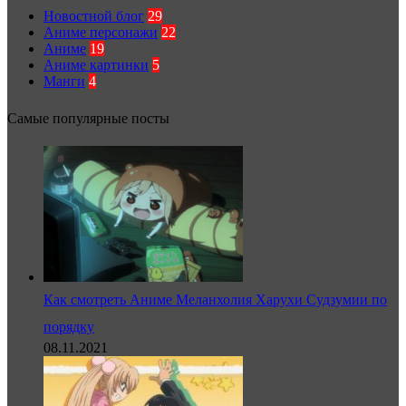
Новостной блог
29
Аниме персонажи
22
Аниме
19
Аниме картинки
5
Манги
4
Самые популярные посты
Как смотреть Аниме Меланхолия Харухи Судзумии по
порядку
08.11.2021