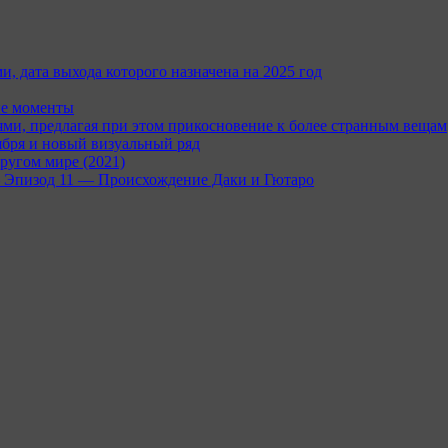
и, дата выхода которого назначена на 2025 год
ые моменты
и, предлагая при этом прикосновение к более странным вещам
ября и новый визуальный ряд
ругом мире (2021)
rc — Эпизод 11 — Происхождение Даки и Гютаро