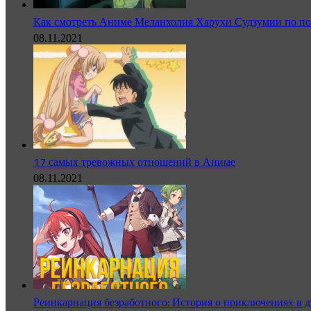
Как смотреть Аниме Меланхолия Харухи Судзумии по по
08.11.2021
17 самых тревожных отношений в Аниме
08.11.2021
Реинкарнация безработного: История о приключениях в д