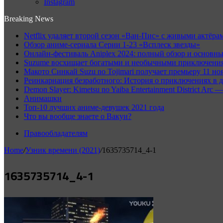
Instagram
Breaking News
Netflix удаляет второй сезон «Ван-Пис» с живыми актёрам
Обзор аниме-сериала Серии 1-23 «Всплеск звезды»
Онлайн-фестиваль Aniplex 2024: полный обзор и основн
Suzume восхищает богатыми и необычными приключениям
Макото Синкай Suzu no Tojimari получает премьеру 11 но
Реинкарнация безработного: История о приключениях в д
Demon Slayer: Kimetsu no Yaiba Entertainment District A
Анимашки
Топ-10 лучших аниме-девушек 2021 года
Что вы вообще знаете о Вакуи?
Правообладателям
Home
/
Узник времени (2021)
/
1635735714_4-1
1635735714_4-1