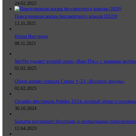
24.02.2022
Повседневная жизнь бессмертного короля (2020)
12.11.2021
Юлия Нигурэдо
08.11.2021
Netflix удаляет второй сезон «Ван-Пис» с живыми актёра
02.02.2025
Обзор аниме-сериала Серии 1-23 «Всплеск звезды»
02.02.2025
Онлайн-фестиваль Aniplex 2024: полный обзор и основн
30.10.2024
Suzume восхищает богатыми и необычными приключениям
12.04.2023