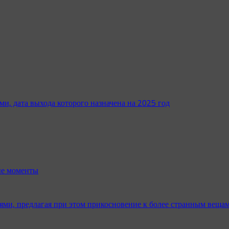
ми, дата выхода которого назначена на 2025 год
ые моменты
и, предлагая при этом прикосновение к более странным веща