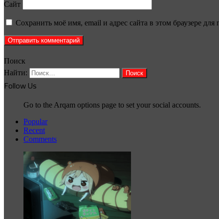
Сайт
Сохранить моё имя, email и адрес сайта в этом браузере д
Поиск
Найти:
Follow Us
Go to the Arqam options page to set your social accounts.
Popular
Recent
Comments