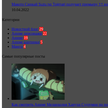
Макото Синкай Suzu no Tojimari получает премьеру 11 н
10.04.2022
Категории
Новостной блог
29
Аниме персонажи
22
Аниме
19
Аниме картинки
5
Манги
4
Самые популярные посты
Как смотреть Аниме Меланхолия Харухи Судзумии по по