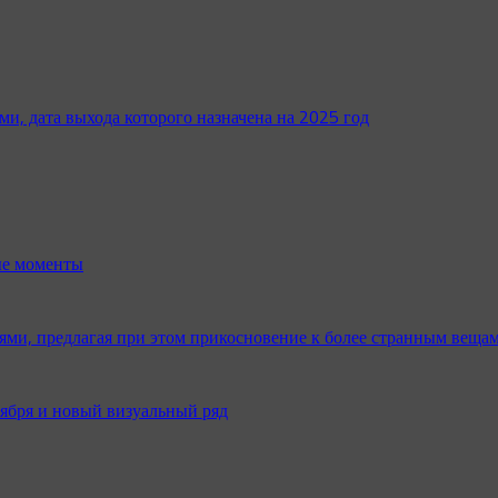
ми, дата выхода которого назначена на 2025 год
ые моменты
и, предлагая при этом прикосновение к более странным веща
оября и новый визуальный ряд