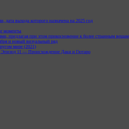
и, дата выхода которого назначена на 2025 год
ые моменты
и, предлагая при этом прикосновение к более странным вещам
ября и новый визуальный ряд
ругом мире (2021)
rc — Эпизод 11 — Происхождение Даки и Гютаро