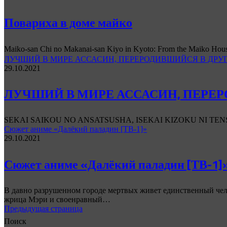
Повариха в доме майко
Maiko-san Chi no Makanai-san Kiyo in Kyoto: From the Ma
ЛУЧШИЙ В МИРЕ АССАСИН, ПЕРЕРОДИВШИЙСЯ В ДРУ
29.10.2021
ЛУЧШИЙ В МИРЕ АССАСИН, ПЕРЕ
SEKAI SAIKOU NO ANSATSUSHA, ISEKAI KIZOKU NI TENSEI 
Сюжет аниме «Далёкий паладин [ТВ-1]»
29.10.2021
Сюжет аниме «Далёкий паладин [ТВ-1]
В давно разрушенном городе мертвых живет единственный че
жрица Мэри и своенравный…
Предыдущая страница
Поиск