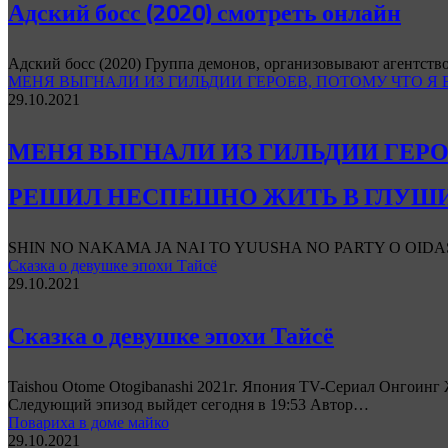
Адский босс (2020) смотреть онлайн
Адский босс (2020) Группа демонов, организовывают агентств
МЕНЯ ВЫГНАЛИ ИЗ ГИЛЬДИИ ГЕРОЕВ, ПОТОМУ ЧТО 
29.10.2021
МЕНЯ ВЫГНАЛИ ИЗ ГИЛЬДИИ ГЕР
РЕШИЛ НЕСПЕШНО ЖИТЬ В ГЛУШ
SHIN NO NAKAMA JA NAI TO YUUSHA NO PARTY O OID
Сказка о девушке эпохи Тайсё
29.10.2021
Сказка о девушке эпохи Тайсё
Taishou Otome Otogibanashi 2021г. Япония TV-Сериал Онгоинг Ж
Следующий эпизод выйдет сегодня в 19:53 Автор…
Повариха в доме майко
29.10.2021