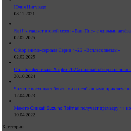
Юлия Нигурэдо
08.11.2021
Netflix удаляет второй сезон «Ван-Пис» с живыми актёра
02.02.2025
Обзор аниме-сериала Серии 1-23 «Всплеск звезды»
02.02.2025
Онлайн-фестиваль Aniplex 2024: полный обзор и основн
30.10.2024
Suzume восхищает богатыми и необычными приключениям
12.04.2023
Макото Синкай Suzu no Tojimari получает премьеру 11 н
10.04.2022
Категории