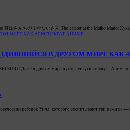
iko House 舞妓さんちのまかないさん The caterer at the Maiko Manor Кух
ГОМ МИРЕ КАК АРИСТОКРАТ АНИМЕ
РОДИВШИЙСЯ В ДРУГОМ МИРЕ КАК 
SURU Даже в другом мире нужны услуги киллера. Аниме «
»
ловеческий ребенок Уилл, которого воспитывают три нежити —