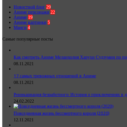
Новостной блог
29
Аниме персонажи
22
Аниме
19
Аниме картинки
5
Манги
4
Самые популярные посты
Как смотреть Аниме Меланхолия Харухи Судзумии по по
08.11.2021
17 самых тревожных отношений в Аниме
08.11.2021
Реинкарнация безработного: История о приключениях в д
24.02.2022
Повседневная жизнь бессмертного короля (2020)
12.11.2021