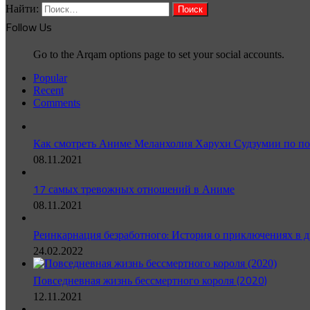
Найти:
Follow Us
Go to the Arqam options page to set your social accounts.
Popular
Recent
Comments
Как смотреть Аниме Меланхолия Харухи Судзумии по по
08.11.2021
17 самых тревожных отношений в Аниме
08.11.2021
Реинкарнация безработного: История о приключениях в д
24.02.2022
Повседневная жизнь бессмертного короля (2020)
12.11.2021