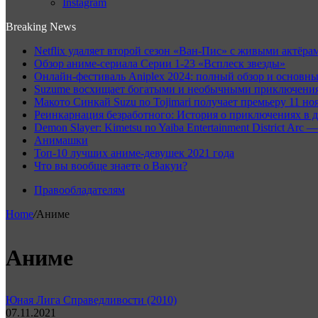
Instagram
Breaking News
Netflix удаляет второй сезон «Ван-Пис» с живыми актёрам
Обзор аниме-сериала Серии 1-23 «Всплеск звезды»
Онлайн-фестиваль Aniplex 2024: полный обзор и основн
Suzume восхищает богатыми и необычными приключениям
Макото Синкай Suzu no Tojimari получает премьеру 11 но
Реинкарнация безработного: История о приключениях в д
Demon Slayer: Kimetsu no Yaiba Entertainment District A
Анимашки
Топ-10 лучших аниме-девушек 2021 года
Что вы вообще знаете о Вакуи?
Правообладателям
Home
/
Аниме
Аниме
Юная Лига Справедливости (2010)
07.11.2021