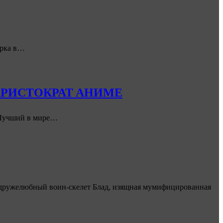
арка в…
АРИСТОКРАТ АНИМЕ
Лучший в мире…
 дружелюбный воин-скелет Блад, изящная мумифицированная