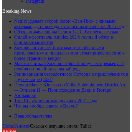
Instagram
Breaking News
Netflix удаляет второй сезон «Ван-Пис» с живыми
актёрами, дата выхода которого назначена на 2025 год
Обзор аниме-сериала Серии 1-23 «Всплеск звезды»
Онлайн-фестиваль Aniplex 2024: полный обзор и
основные моменты
Suzume восхищает богатыми и необычными
приключениями, предлагая при этом прикосновение к
более странным вещам
Макото Синкай Suzu no Tojimari получает премьеру 11
ноября и новый визуальный ряд
Реинкарнация безработного: История о приключениях в
другом мире (2021)
Demon Slayer: Kimetsu no Yaiba Entertainment District Arc
— Эпизод 11 — Происхождение Даки и Гютаро
Анимашки
Топ-10 лучших аниме-девушек 2021 года
Что вы вообще знаете о Вакуи?
Правообладателям
Home
/
Аниме
/
Сказка о девушке эпохи Тайсё
Аниме