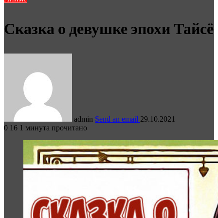
Сказка о девушке эпохи Тайсё
admin
Send an email
29.10.2021
0
16
1 минута прочитано