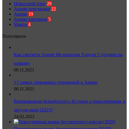
Новостной блог
29
Аниме персонажи
22
Аниме
19
Аниме картинки
5
Манги
4
Популярное
Как смотреть Аниме Меланхолия Харухи Судзумии по
порядку
08.11.2021
17 самых тревожных отношений в Аниме
08.11.2021
Реинкарнация безработного: История о приключениях в
другом мире (2021)
24.02.2022
Повседневная жизнь бессмертного короля (2020)