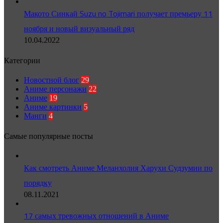
Макото Синкай Suzu no Tojimari получает премьеру 11
ноября и новый визуальный ряд
10.04.2022
Категории
Новостной блог
29
Аниме персонажи
22
Аниме
19
Аниме картинки
5
Манги
4
Самые популярные посты
Как смотреть Аниме Меланхолия Харухи Судзумии по
порядку
08.11.2021
17 самых тревожных отношений в Аниме