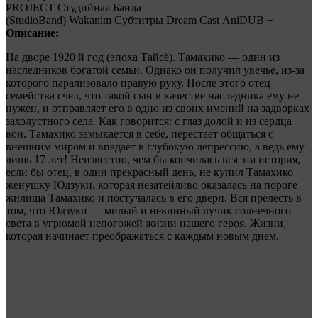
PROJECT
Студийная Банда
(StudioBand)
Wakanim
Субтитры
Dream Cast
AniDUB
+
Описание:
На дворе 1920 й год (эпоха Тайсё). Тамахико — один из
наследников богатой семьи. Однако он получил увечье, из-за
которого парализовало правую руку. После этого отец
семейства счел, что такой сын в качестве наследника ему не
нужен, и отправляет его в одно из своих имений на задворках
захолустного села. Как говорится: с глаз долой и из сердца
вон. Тамахико замыкается в себе, перестает общаться с
внешним миром и впадает в глубокую депрессию, а ведь ему
лишь 17 лет! Неизвестно, чем бы кончилась вся эта история,
если бы отец, в один прекрасный день, не купил Тамахико
женушку Юдзуки, которая незатейливо оказалась на пороге
жилища Тамахико и постучалась в его двери. Вся прелесть в
том, что Юдзуки — милый и невинный лучик солнечного
света в угрюмой непогожей жизни нашего героя. Жизни,
которая начинает преображаться с каждым новым днем.