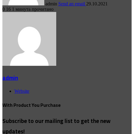
admin
Send an email
29.10.2021
0
16
1 минута прочитано
admin
Website
With Product You Purchase
Subscribe to our mailing list to get the new
updates!