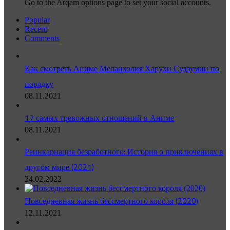
Go to the Arqam options page to set your social accounts.
Popular
Recent
Comments
Как смотреть Аниме Меланхолия Харухи Судзумии по
порядку
08.11.2021
17 самых тревожных отношений в Аниме
08.11.2021
Реинкарнация безработного: История о приключениях в
другом мире (2021)
24.02.2022
Повседневная жизнь бессмертного короля (2020)
12.11.2021