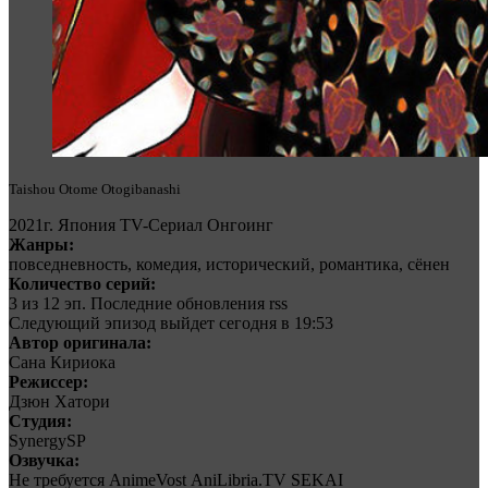
Taishou Otome Otogibanashi
2021г. Япония TV-Сериал Онгоинг
Жанры:
повседневность, комедия, исторический, романтика, сёнен
Количество серий:
3 из 12 эп. Последние обновления rss
Следующий эпизод выйдет сегодня в 19:53
Автор оригинала:
Сана Кириока
Режиссер:
Дзюн Хатори
Студия:
SynergySP
Озвучка:
Не требуется
AnimeVost
AniLibria.TV
SEKAI