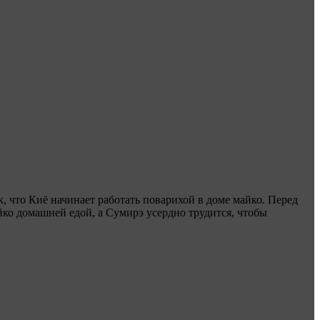
, что Киё начинает работать поварихой в доме майко. Перед
йко домашней едой, а Сумирэ усердно трудится, чтобы