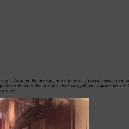
ектуры Аомори. Но неожиданно обстоятельства складываются так
районе гэйко и майко в Киото. Киё каждый день кормит всех ма
 сто лет.