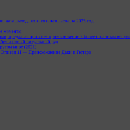
и, дата выхода которого назначена на 2025 год
ые моменты
и, предлагая при этом прикосновение к более странным вещам
ября и новый визуальный ряд
ругом мире (2021)
rc — Эпизод 11 — Происхождение Даки и Гютаро