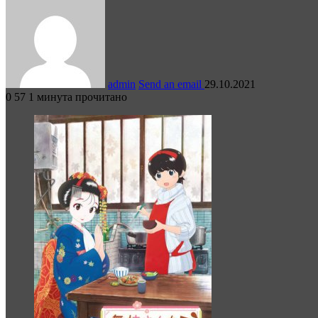
admin
Send an email
29.10.2021
0
57
1 минута прочитано