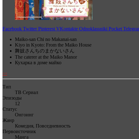
Facebook
Twitter
Pinterest
VKontakte
Odnoklassniki
Pocket
Telegr
Maiko-san Chi no Makanai-san
Kiyo in Kyoto: From the Maiko House
舞妓さんちのまかないさん
The caterer at the Maiko Manor
Кухарка в доме майко
···
Тип
ТВ Сериал
Эпизоды
12
Статус
Онгоинг
Жанр
Комедия, Повседневность
Первоисточник
Манга