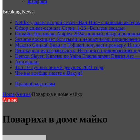
Instagram
Breaking News
Netflix удаляет второй сезон «Ван-Пис» с живыми актёрам
Обзор аниме-сериала Серии 1-23 «Всплеск звезды»
Онлайн-фестиваль Aniplex 2024: полный обзор и основн
Suzume восхищает богатыми и необычными приключениям
Макото Синкай Suzu no Tojimari получает премьеру 11 но
Реинкарнация безработного: История о приключениях в д
Demon Slayer: Kimetsu no Yaiba Entertainment District A
Анимашки
Топ-10 лучших аниме-девушек 2021 года
Что вы вообще знаете о Вакуи?
Правообладателям
Home
/
Аниме
/
Повариха в доме майко
Аниме
Повариха в доме майко