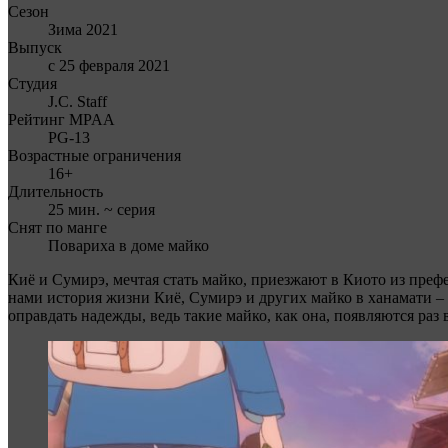
Сезон
Зима 2021
Выпуск
с 25 февраля 2021
Студия
J.C. Staff
Рейтинг MPAA
PG-13
Возрастные ограничения
16+
Длительность
25 мин. ~ серия
Снят по манге
Повариха в доме майко
Киё и Сумирэ, мечтая стать майко, приезжают в Киото из преф
нами история жизни Киё, Сумирэ и других майко в ханамати – 
оправдать надежды, ведь такие майко, как она, появляются раз в