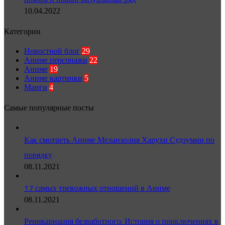
10.04.2022
Категории
Новостной блог
29
Аниме персонажи
22
Аниме
19
Аниме картинки
5
Манги
4
Самые популярные посты
Как смотреть Аниме Меланхолия Харухи Судзумии по
порядку
08.11.2021
17 самых тревожных отношений в Аниме
08.11.2021
Реинкарнация безработного: История о приключениях в