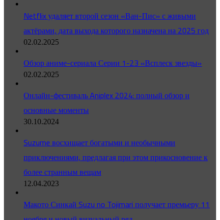
Netflix удаляет второй сезон «Ван-Пис» с живыми
актёрами, дата выхода которого назначена на 2025 год
02.02.2025
Обзор аниме-сериала Серии 1-23 «Всплеск звезды»
02.02.2025
Онлайн-фестиваль Aniplex 2024: полный обзор и
основные моменты
30.10.2024
Suzume восхищает богатыми и необычными
приключениями, предлагая при этом прикосновение к
более странным вещам
12.04.2023
Макото Синкай Suzu no Tojimari получает премьеру 11
ноября и новый визуальный ряд