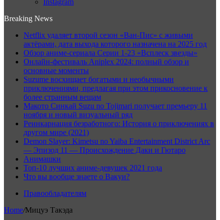
Instagram
Breaking News
Netflix удаляет второй сезон «Ван-Пис» с живыми
актёрами, дата выхода которого назначена на 2025 год
Обзор аниме-сериала Серии 1-23 «Всплеск звезды»
Онлайн-фестиваль Aniplex 2024: полный обзор и
основные моменты
Suzume восхищает богатыми и необычными
приключениями, предлагая при этом прикосновение к
более странным вещам
Макото Синкай Suzu no Tojimari получает премьеру 11
ноября и новый визуальный ряд
Реинкарнация безработного: История о приключениях в
другом мире (2021)
Demon Slayer: Kimetsu no Yaiba Entertainment District Arc
— Эпизод 11 — Происхождение Даки и Гютаро
Анимашки
Топ-10 лучших аниме-девушек 2021 года
Что вы вообще знаете о Вакуи?
Правообладателям
Home
/
Мицуэ Такэда