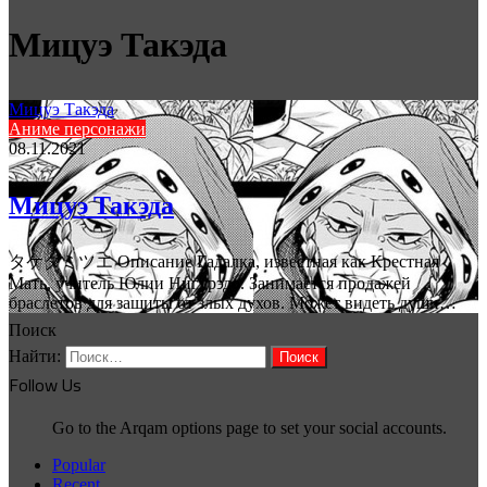
Мицуэ Такэда
Мицуэ Такэда
Аниме персонажи
08.11.2021
Мицуэ Такэда
タケダミツエ Описание Гадалка, известная как Крестная
Мать, учитель Юлии Нигурэдо. Занимается продажей
браслетов для защиты от злых духов. Может видеть души…
Поиск
Найти:
Follow Us
Go to the Arqam options page to set your social accounts.
Popular
Recent