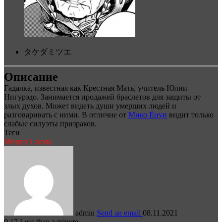
タケダミツエ
Описание
Гадалка, известная как Крестная Мать, учитель Юлии
Нигурэдо. Занимается продажей браслетов для защиты от
злых духов. Может видеть души умерших людей и
разговаривать с ними. В отличие от
Мико Ёцуи
видит только
слабые силуэты призраков.
Теги
Мицуэ Такэда
admin
Send an email
08.11.2021
0
17
Less than a minute