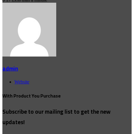
admin
Website
With Product You Purchase
Subscribe to our mailing list to get the new
updates!