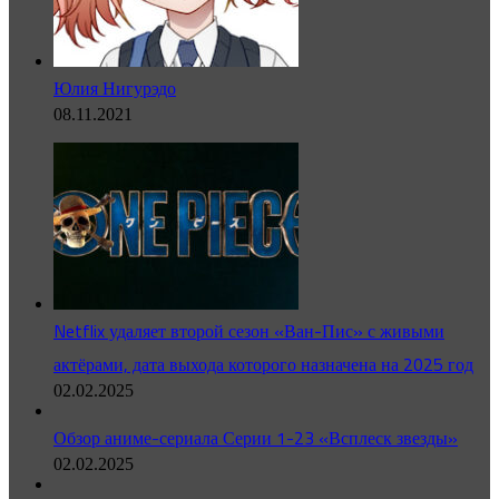
Юлия Нигурэдо
08.11.2021
Netflix удаляет второй сезон «Ван-Пис» с живыми
актёрами, дата выхода которого назначена на 2025 год
02.02.2025
Обзор аниме-сериала Серии 1-23 «Всплеск звезды»
02.02.2025