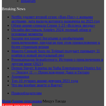
Instagram
Breaking News
Netflix удаляет второй сезон «Ван-Пис» с живыми
актёрами, дата выхода которого назначена на 2025 год
Обзор аниме-сериала Серии 1-23 «Всплеск звезды»
Онлайн-фестиваль Aniplex 2024: полный обзор и
основные моменты
Suzume восхищает богатыми и необычными
приключениями, предлагая при этом прикосновение к
более странным вещам
Макото Синкай Suzu no Tojimari получает премьеру 11
ноября и новый визуальный ряд
Реинкарнация безработного: История о приключениях в
другом мире (2021)
Demon Slayer: Kimetsu no Yaiba Entertainment District Arc
— Эпизод 11 — Происхождение Даки и Гютаро
Анимашки
Топ-10 лучших аниме-девушек 2021 года
Что вы вообще знаете о Вакуи?
Правообладателям
Home
/
Аниме персонажи
/
Мицуэ Такэда
Аниме персонажи