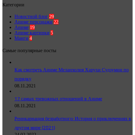
Категории
Новостной блог
29
Аниме персонажи
22
Аниме
19
Аниме картинки
5
Манги
4
Самые популярные посты
Как смотреть Аниме Меланхолия Харухи Судзумии по
порядку
08.11.2021
17 самых тревожных отношений в Аниме
08.11.2021
Реинкарнация безработного: История о приключениях в
другом мире (2021)
24.02.2022