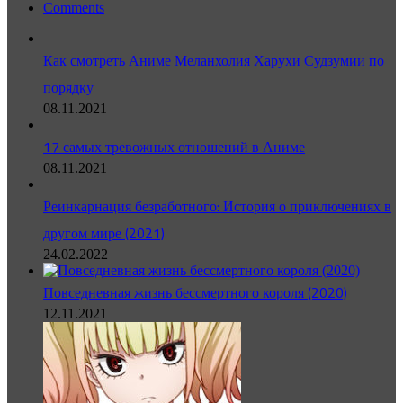
Comments
Как смотреть Аниме Меланхолия Харухи Судзумии по
порядку
08.11.2021
17 самых тревожных отношений в Аниме
08.11.2021
Реинкарнация безработного: История о приключениях в
другом мире (2021)
24.02.2022
Повседневная жизнь бессмертного короля (2020)
12.11.2021