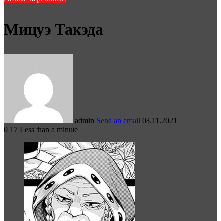
Мицуэ Такэда
admin
Send an email
08.11.2021
0
17
Less than a minute