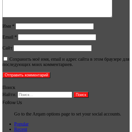
Имя
*
Email
*
Сайт
Сохранить моё имя, email и адрес сайта в этом браузере для
последующих моих комментариев.
Поиск
Найти:
Follow Us
Go to the Arqam options page to set your social accounts.
Popular
Recent