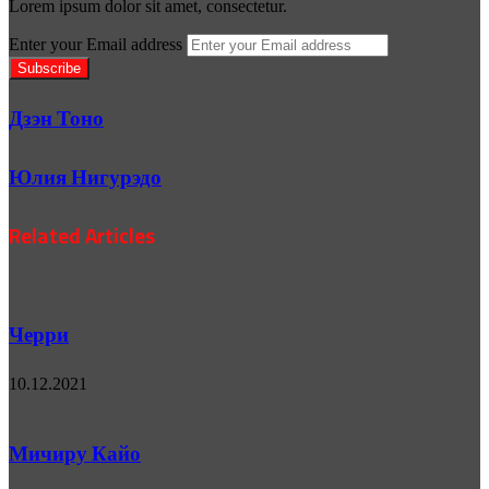
Lorem ipsum dolor sit amet, consectetur.
Enter your Email address
Дзэн Тоно
Юлия Нигурэдо
Related Articles
Черри
10.12.2021
Мичиру Кайо