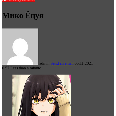
Мико Ёцуя
admin
Send an email
05.11.2021
0
57
Less than a minute