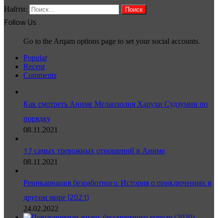
Найти:
Follow Us
Go to the Arqam options page to set your social accounts.
Popular
Recent
Comments
Как смотреть Аниме Меланхолия Харухи Судзумии по
порядку
08.11.2021
17 самых тревожных отношений в Аниме
08.11.2021
Реинкарнация безработного: История о приключениях в
другом мире (2021)
24.02.2022