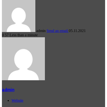
admin
Send an email
05.11.2021
0
57
Less than a minute
admin
Website