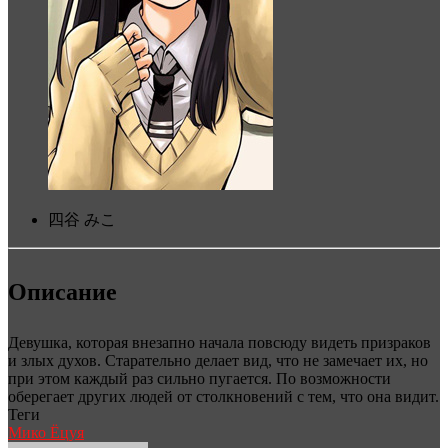
四谷 みこ
Описание
Девушка, которая внезапно начала повсюду видеть призраков
и злых духов. Старательно делает вид, что не замечает их, но
при этом каждый раз сильно пугается. По возможности
оберегает других людей от столкновений с тем, что она видит.
Теги
Мико Ёцуя