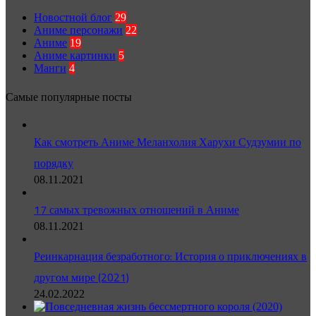
Новостной блог
29
Аниме персонажи
22
Аниме
19
Аниме картинки
5
Манги
4
Самые популярные посты
Как смотреть Аниме Меланхолия Харухи Судзумии по
порядку
08.11.2021
17 самых тревожных отношений в Аниме
08.11.2021
Реинкарнация безработного: История о приключениях в
другом мире (2021)
24.02.2022