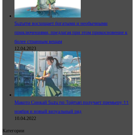
Suzume восхищает богатыми и необычными
приключениями, предлагая при этом прикосновение к
более странным вещам
12.04.2023
Макото Синкай Suzu no Tojimari получает премьеру 11
ноября и новый визуальный ряд
10.04.2022
Категории