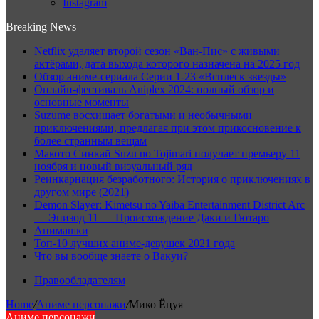
Instagram
Breaking News
Netflix удаляет второй сезон «Ван-Пис» с живыми
актёрами, дата выхода которого назначена на 2025 год
Обзор аниме-сериала Серии 1-23 «Всплеск звезды»
Онлайн-фестиваль Aniplex 2024: полный обзор и
основные моменты
Suzume восхищает богатыми и необычными
приключениями, предлагая при этом прикосновение к
более странным вещам
Макото Синкай Suzu no Tojimari получает премьеру 11
ноября и новый визуальный ряд
Реинкарнация безработного: История о приключениях в
другом мире (2021)
Demon Slayer: Kimetsu no Yaiba Entertainment District Arc
— Эпизод 11 — Происхождение Даки и Гютаро
Анимашки
Топ-10 лучших аниме-девушек 2021 года
Что вы вообще знаете о Вакуи?
Правообладателям
Home
/
Аниме персонажи
/
Мико Ёцуя
Аниме персонажи