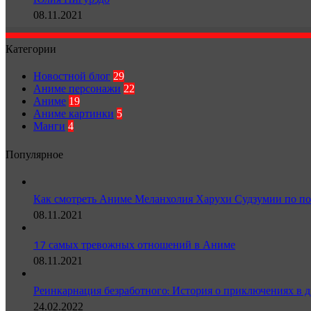
08.11.2021
Категории
Новостной блог
29
Аниме персонажи
22
Аниме
19
Аниме картинки
5
Манги
4
Популярное
Как смотреть Аниме Меланхолия Харухи Судзумии по по
08.11.2021
17 самых тревожных отношений в Аниме
08.11.2021
Реинкарнация безработного: История о приключениях в д
24.02.2022