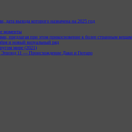
и, дата выхода которого назначена на 2025 год
ые моменты
и, предлагая при этом прикосновение к более странным вещам
ября и новый визуальный ряд
ругом мире (2021)
rc — Эпизод 11 — Происхождение Даки и Гютаро