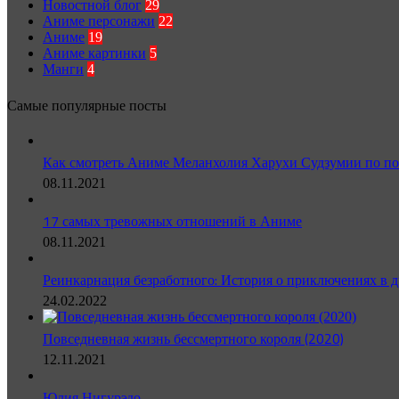
Новостной блог
29
Аниме персонажи
22
Аниме
19
Аниме картинки
5
Манги
4
Самые популярные посты
Как смотреть Аниме Меланхолия Харухи Судзумии по по
08.11.2021
17 самых тревожных отношений в Аниме
08.11.2021
Реинкарнация безработного: История о приключениях в д
24.02.2022
Повседневная жизнь бессмертного короля (2020)
12.11.2021
Юлия Нигурэдо