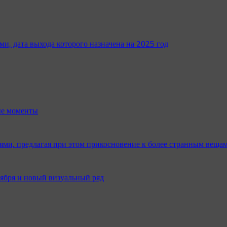
ми, дата выхода которого назначена на 2025 год
ые моменты
и, предлагая при этом прикосновение к более странным веща
оября и новый визуальный ряд