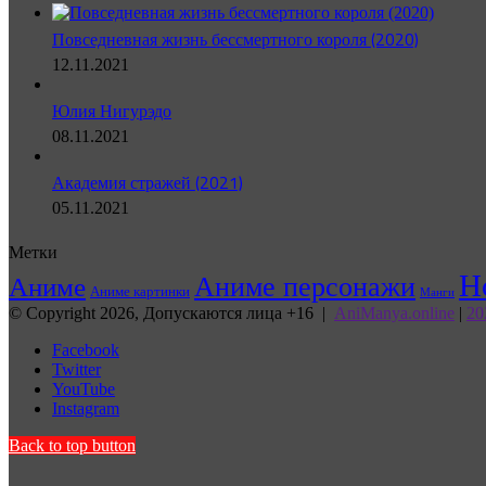
Повседневная жизнь бессмертного короля (2020)
12.11.2021
Юлия Нигурэдо
08.11.2021
Академия стражей (2021)
05.11.2021
Метки
Н
Аниме персонажи
Аниме
Аниме картинки
Манги
© Copyright 2026, Допускаются лица +16 |
AniManya.online
|
20
Facebook
Twitter
YouTube
Instagram
Back to top button