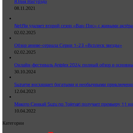
Юлия Нигурэдо
08.11.2021
Netflix удаляет второй сезон «Ван-Пис» с живыми актёра
02.02.2025
Обзор аниме-сериала Серии 1-23 «Всплеск звезды»
02.02.2025
Онлайн-фестиваль Aniplex 2024: полный обзор и основн
30.10.2024
Suzume восхищает богатыми и необычными приключениям
12.04.2023
Макото Синкай Suzu no Tojimari получает премьеру 11 н
10.04.2022
Категории