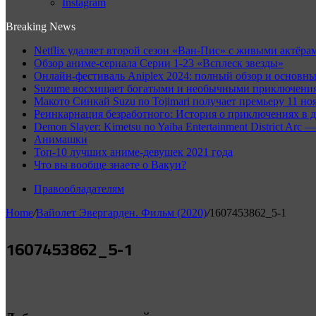
Instagram
Breaking News
Netflix удаляет второй сезон «Ван-Пис» с живыми актёрам
Обзор аниме-сериала Серии 1-23 «Всплеск звезды»
Онлайн-фестиваль Aniplex 2024: полный обзор и основн
Suzume восхищает богатыми и необычными приключениям
Макото Синкай Suzu no Tojimari получает премьеру 11 но
Реинкарнация безработного: История о приключениях в д
Demon Slayer: Kimetsu no Yaiba Entertainment District A
Анимашки
Топ-10 лучших аниме-девушек 2021 года
Что вы вообще знаете о Вакуи?
Правообладателям
Home
/
Вайолет Эвергарден. Фильм (2020)
/
1607453862_5-1
1607453862_5-1