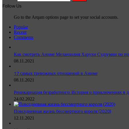
Follow Us
Go to the Arqam options page to set your social accounts.
Popular
Recent
Comments
Как смотреть Аниме Меланхолия Харухи Судзумии по по
08.11.2021
17 самых тревожных отношений в Аниме
08.11.2021
Реинкарнация безработного: История о приключениях в д
24.02.2022
Повседневная жизнь бессмертного короля (2020)
12.11.2021