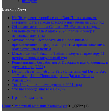
Instagram
Breaking News
Netflix удаляет второй сезон «Ван-Пис» с живыми
актёрами, дата выхода которого назначена на 2025 год
Обзор аниме-сериала Серии 1-23 «Всплеск звезды»
Онлайн-фестиваль Aniplex 2024: полный обзор и
основные моменты
Suzume восхищает богатыми и необычными
приключениями, предлагая при этом прикосновение к
более странным вещам
Макото Синкай Suzu no Tojimari получает премьеру 11
ноября и новый визуальный ряд
Реинкарнация безработного: История о приключениях в
другом мире (2021)
Demon Slayer: Kimetsu no Yaiba Entertainment District Arc
— Эпизод 11 — Происхождение Даки и Гютаро
Анимашки
Топ-10 лучших аниме-девушек 2021 года
Что вы вообще знаете о Вакуи?
Правообладателям
Home
/
Туалетный мальчик Ханако-кун
/
01_QZbz (1)