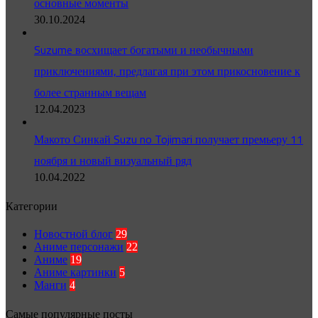
основные моменты
30.10.2024
Suzume восхищает богатыми и необычными
приключениями, предлагая при этом прикосновение к
более странным вещам
12.04.2023
Макото Синкай Suzu no Tojimari получает премьеру 11
ноября и новый визуальный ряд
10.04.2022
Категории
Новостной блог
29
Аниме персонажи
22
Аниме
19
Аниме картинки
5
Манги
4
Самые популярные посты