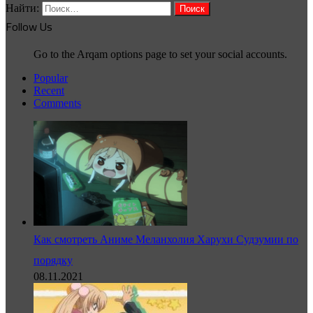
Найти:
Follow Us
Go to the Arqam options page to set your social accounts.
Popular
Recent
Comments
Как смотреть Аниме Меланхолия Харухи Судзумии по
порядку
08.11.2021