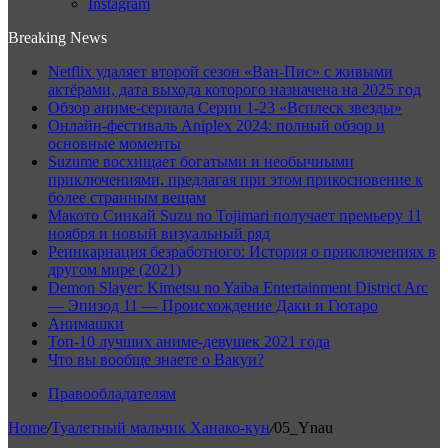
Instagram
Breaking News
Netflix удаляет второй сезон «Ван-Пис» с живыми
актёрами, дата выхода которого назначена на 2025 год
Обзор аниме-сериала Серии 1-23 «Всплеск звезды»
Онлайн-фестиваль Aniplex 2024: полный обзор и
основные моменты
Suzume восхищает богатыми и необычными
приключениями, предлагая при этом прикосновение к
более странным вещам
Макото Синкай Suzu no Tojimari получает премьеру 11
ноября и новый визуальный ряд
Реинкарнация безработного: История о приключениях в
другом мире (2021)
Demon Slayer: Kimetsu no Yaiba Entertainment District Arc
— Эпизод 11 — Происхождение Даки и Гютаро
Анимашки
Топ-10 лучших аниме-девушек 2021 года
Что вы вообще знаете о Вакуи?
Правообладателям
Home
/
Туалетный мальчик Ханако-кун
/
05_Ynau