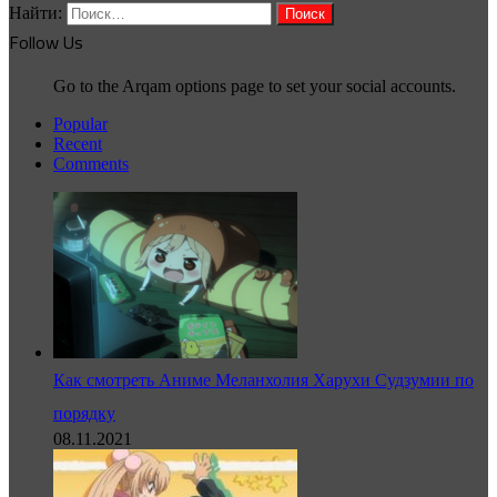
Найти:
Follow Us
Go to the Arqam options page to set your social accounts.
Popular
Recent
Comments
Как смотреть Аниме Меланхолия Харухи Судзумии по
порядку
08.11.2021