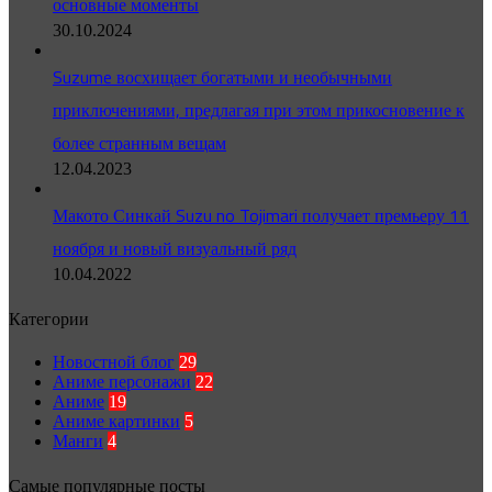
основные моменты
30.10.2024
Suzume восхищает богатыми и необычными
приключениями, предлагая при этом прикосновение к
более странным вещам
12.04.2023
Макото Синкай Suzu no Tojimari получает премьеру 11
ноября и новый визуальный ряд
10.04.2022
Категории
Новостной блог
29
Аниме персонажи
22
Аниме
19
Аниме картинки
5
Манги
4
Самые популярные посты