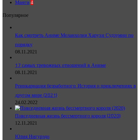
Манги
4
Популярное
Как смотреть Аниме Меланхолия Харухи Судзумии по
порядку
08.11.2021
17 самых тревожных отношений в Аниме
08.11.2021
Реинкарнация безработного: История о приключениях в
другом мире (2021)
24.02.2022
Повседневная жизнь бессмертного короля (2020)
12.11.2021
Юлия Нигурэдо