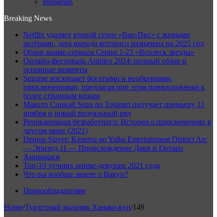
Instagram
Breaking News
Netflix удаляет второй сезон «Ван-Пис» с живыми
актёрами, дата выхода которого назначена на 2025 год
Обзор аниме-сериала Серии 1-23 «Всплеск звезды»
Онлайн-фестиваль Aniplex 2024: полный обзор и
основные моменты
Suzume восхищает богатыми и необычными
приключениями, предлагая при этом прикосновение к
более странным вещам
Макото Синкай Suzu no Tojimari получает премьеру 11
ноября и новый визуальный ряд
Реинкарнация безработного: История о приключениях в
другом мире (2021)
Demon Slayer: Kimetsu no Yaiba Entertainment District Arc
— Эпизод 11 — Происхождение Даки и Гютаро
Анимашки
Топ-10 лучших аниме-девушек 2021 года
Что вы вообще знаете о Вакуи?
Правообладателям
Home
/
Туалетный мальчик Ханако-кун
/
149