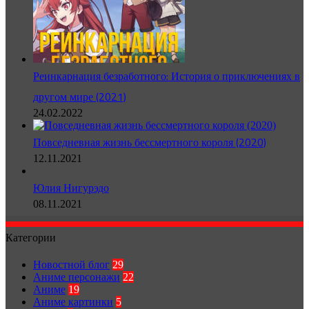
Реинкарнация безработного: История о приключениях в
другом мире (2021)
24.02.2022
Повседневная жизнь бессмертного короля (2020)
12.11.2021
Юлия Нигурэдо
08.11.2021
Категории
Новостной блог
29
Аниме персонажи
22
Аниме
19
Аниме картинки
5