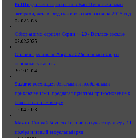
Netflix удаляет второй сезон «Ван-Пис» с живыми
актёрами, дата выхода которого назначена на 2025 год
02.02.2025
Обзор аниме-сериала Серии 1-23 «Всплеск звезды»
02.02.2025
Онлайн-фестиваль Aniplex 2024: полный обзор и
основные моменты
30.10.2024
Suzume восхищает богатыми и необычными
приключениями, предлагая при этом прикосновение к
более странным вещам
12.04.2023
Макото Синкай Suzu no Tojimari получает премьеру 11
ноября и новый визуальный ряд