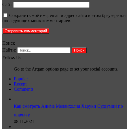
Сайт
Сохранить моё имя, email и адрес сайта в этом браузере для
последующих моих комментариев.
Поиск
Найти:
Follow Us
Go to the Arqam options page to set your social accounts.
Popular
Recent
Comments
Как смотреть Аниме Меланхолия Харухи Судзумии по
порядку
08.11.2021