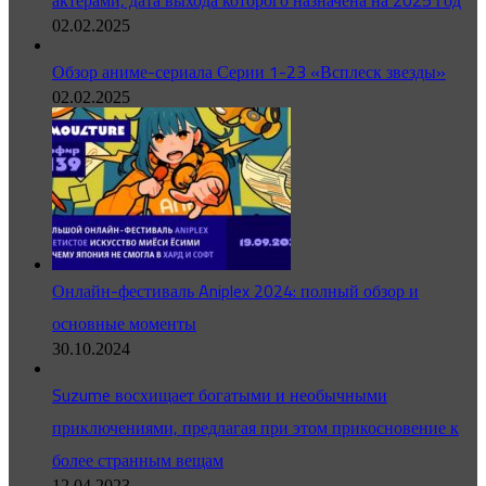
актёрами, дата выхода которого назначена на 2025 год
02.02.2025
Обзор аниме-сериала Серии 1-23 «Всплеск звезды»
02.02.2025
Онлайн-фестиваль Aniplex 2024: полный обзор и
основные моменты
30.10.2024
Suzume восхищает богатыми и необычными
приключениями, предлагая при этом прикосновение к
более странным вещам
12.04.2023