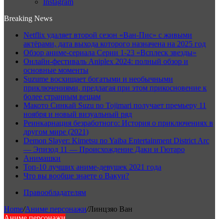
Instagram
Breaking News
Netflix удаляет второй сезон «Ван-Пис» с живыми
актёрами, дата выхода которого назначена на 2025 год
Обзор аниме-сериала Серии 1-23 «Всплеск звезды»
Онлайн-фестиваль Aniplex 2024: полный обзор и
основные моменты
Suzume восхищает богатыми и необычными
приключениями, предлагая при этом прикосновение к
более странным вещам
Макото Синкай Suzu no Tojimari получает премьеру 11
ноября и новый визуальный ряд
Реинкарнация безработного: История о приключениях в
другом мире (2021)
Demon Slayer: Kimetsu no Yaiba Entertainment District Arc
— Эпизод 11 — Происхождение Даки и Гютаро
Анимашки
Топ-10 лучших аниме-девушек 2021 года
Что вы вообще знаете о Вакуи?
Правообладателям
Home
/
Аниме персонажи
/
Линцзяо Ван
Аниме персонажи