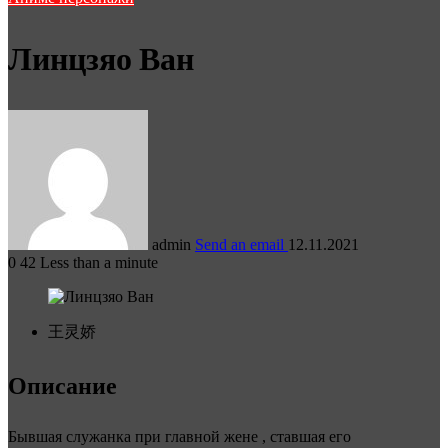
Линцзяо Ван
admin
Send an email
12.11.2021
0
42
Less than a minute
王灵娇
Описание
Бывшая служанка при главной жене , ставшая его