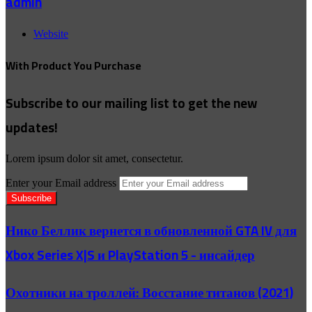
admin
Website
With Product You Purchase
Subscribe to our mailing list to get the new
updates!
Lorem ipsum dolor sit amet, consectetur.
Enter your Email address
Нико Беллик вернется в обновленной GTA IV для
Xbox Series X|S и PlayStation 5 - инсайдер
Охотники на троллей: Восстание титанов (2021)