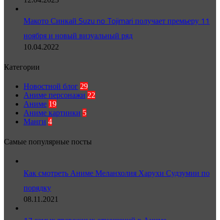
Макото Синкай Suzu no Tojimari получает премьеру 11
ноября и новый визуальный ряд
10.04.2022
Категории
Новостной блог
29
Аниме персонажи
22
Аниме
19
Аниме картинки
5
Манги
4
Самые популярные посты
Как смотреть Аниме Меланхолия Харухи Судзумии по
порядку
08.11.2021