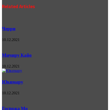
Related Articles
Черри
10.12.2021
Мичиру Кайо
10.12.2021
Юкимару
10.12.2021
Госпожа Мо