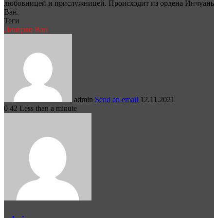
любовницей и прислужницей. Происходит из ордена Инчуань
Ван.
Теги
Линцзяо Ван
admin
Send an email
12.11.2021
0
42
Less than a minute